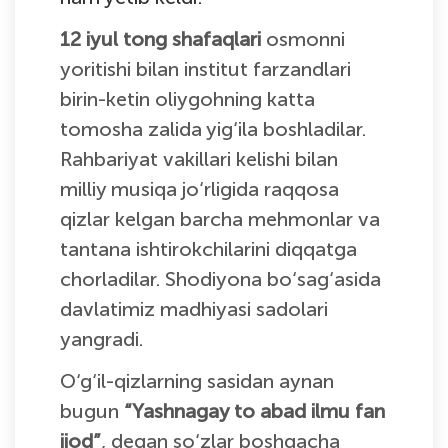
12 iyul tong shafaqlari
osmonni
yoritishi bilan institut farzandlari
birin-ketin oliygohning katta
tomosha zalida yig‘ila boshladilar.
Rahbariyat vakillari kelishi bilan
milliy musiqa jo‘rligida raqqosa
qizlar kelgan barcha mehmonlar va
tantana ishtirokchilarini diqqatga
chorladilar. Shodiyona bo‘sag‘asida
davlatimiz madhiyasi sadolari
yangradi.
O‘g‘il-qizlarning sasidan aynan
bugun
“Yashnagay to abad ilmu fan
ijod”
, degan so‘zlar boshqacha