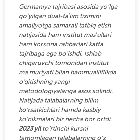
Germaniya tajribasi asosida yo‘lga
qo‘yilgan dual-taʼlim tizimini
amaliyotga samarali tatbiq etish
natijasida ham institut masʼullari
ham korxona rahbarlari katta
tajribaga ega bo‘ishdi. Ishlab
chiqaruvchi tomonidan institut
maʼmuriyati bilan hammualliflikda
o‘qitishning yangi
metodologiyalariga asos solindi.
Natijada talabalarning bilim
ko‘rsatkichlari hamda kasbiy
ko‘nikmalari bir necha bor ortdi.
2023 yil
to‘rtinchi kursni
tamomlagan talabalarning o‘z