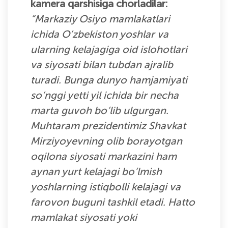
kamera qarshisiga chorladilar:
“Markaziy Osiyo mamlakatlari
ichida O‘zbekiston yoshlar va
ularning kelajagiga oid islohotlari
va siyosati bilan tubdan ajralib
turadi. Bunga dunyo hamjamiyati
so‘nggi yetti yil ichida bir necha
marta guvoh bo‘lib ulgurgan.
Muhtaram prezidentimiz Shavkat
Mirziyoyevning olib borayotgan
oqilona siyosati markazini ham
aynan yurt kelajagi bo‘lmish
yoshlarning istiqbolli kelajagi va
farovon buguni tashkil etadi. Hatto
mamlakat siyosati yoki