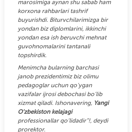
marosimiga aynan shu sabab ham
korxona rahbarlari tashrif
buyurishdi. Biturvchilarimizga bir
yondan biz diplomlarini, ikkinchi
yondan esa ish beruvchi mehnat
guvohnomalarini tantanali
topshirdik.
Menimcha bularning barchasi
janob prezidentimiz biz olimu
pedagoglar uchun qo‘ygan
vazifalar ijrosi debochasi bo‘lib
xizmat qiladi. Ishonavering,
Yangi
O‘zbekiston kelajagi
professionallar qo‘lidadir”!, deydi
prorektor.