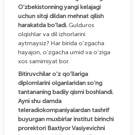
O‘zbekistonning yangi kelajagi
uchun sitqi dildan mehnat qilish
harakatda bo‘ladi.
Gulduros
olqishlar va dil izhorlarini
aytmaysiz? Har birida o‘zgacha
hayajon, o‘zgacha umid va o‘ziga
xos samimiyat bor.
Bitiruvchilar o‘z qo‘llariga
diplomlarini olganlaridan so‘ng
tantananing badiiy qismi boshlandi.
Ayni shu damda
teleradiokompaniyalardan tashrif
buyurgan muxbirlar institut birinchi
prorektori Baxtiyor Vasiyevichni