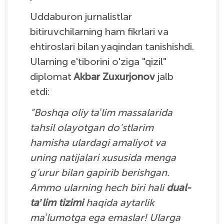
Uddaburon jurnalistlar
bitiruvchilarning ham fikrlari va
ehtiroslari bilan yaqindan tanishishdi.
Ularning e'tiborini o'ziga "qizil"
diplomat
Akbar Zuxurjonov
jalb
etdi:
“Boshqa oliy taʼlim massalarida
tahsil olayotgan do‘stlarim
hamisha ulardagi amaliyot va
uning natijalari xususida menga
g‘urur bilan gapirib berishgan.
Ammo ularning hech biri hali
dual-
taʼlim tizimi
haqida aytarlik
maʼlumotga ega emaslar! Ularga