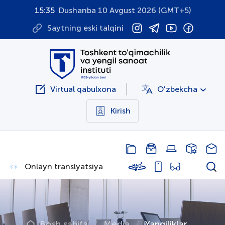
15:35
Dushanba 10 Avgust 2026 (GMT+5)
Saytning eski talqini
Virtual qabulxona
O'zbekcha
Kirish
Onlayn translyatsiya
Bosh sahifa
Media
Yangiliklar