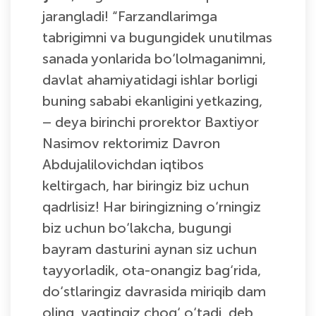
jarangladi! “Farzandlarimga
tabrigimni va bugungidek unutilmas
sanada yonlarida bo‘lolmaganimni,
davlat ahamiyatidagi ishlar borligi
buning sababi ekanligini yetkazing,
– deya birinchi prorektor Baxtiyor
Nasimov rektorimiz Davron
Abdujalilovichdan iqtibos
keltirgach, har biringiz biz uchun
qadrlisiz! Har biringizning o‘rningiz
biz uchun bo‘lakcha, bugungi
bayram dasturini aynan siz uchun
tayyorladik, ota-onangiz bag‘rida,
do‘stlaringiz davrasida miriqib dam
oling, vaqtingiz chog‘ o‘tadi, deb