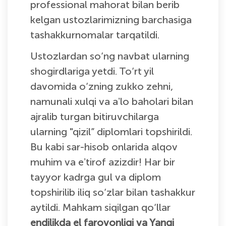
professional mahorat bilan berib
kelgan ustozlarimizning barchasiga
tashakkurnomalar tarqatildi.
Ustozlardan so‘ng navbat ularning
shogirdlariga yetdi. To‘rt yil
davomida o‘zning zukko zehni,
namunali xulqi va aʼlo baholari bilan
ajralib turgan bitiruvchilarga
ularning "qizil” diplomlari topshirildi.
Bu kabi sar-hisob onlarida alqov
muhim va eʼtirof azizdir! Har bir
tayyor kadrga gul va diplom
topshirilib iliq so‘zlar bilan tashakkur
aytildi. Mahkam siqilgan qo‘llar
endilikda el farovonligi va Yangi