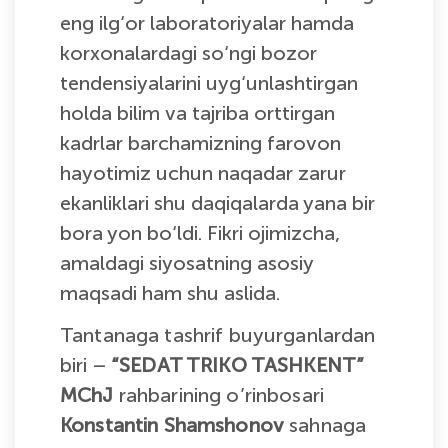
eng ilg‘or laboratoriyalar hamda
korxonalardagi so‘ngi bozor
tendensiyalarini uyg‘unlashtirgan
holda bilim va tajriba orttirgan
kadrlar barchamizning farovon
hayotimiz uchun naqadar zarur
ekanliklari shu daqiqalarda yana bir
bora yon bo‘ldi. Fikri ojimizcha,
amaldagi siyosatning asosiy
maqsadi ham shu aslida.
Tantanaga tashrif buyurganlardan
biri –
“SEDAT TRIKO TASHKENT”
MChJ
rahbarining o’rinbosari
Konstantin Shamshonov
sahnaga