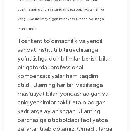
yozilmagan qonuniyatlaridan bexabar, rivojlanish va
yangilikka intilmaydigan mutaxassis kasod bo‘lishga
mahkumdir.
Toshkent to‘qimachilik va yengil
sanoat instituti bitiruvchilariga
yo‘nalishga doir bilimlar berish bilan
bir qatorda, professional
kompensatsiyalar ham taqdim
etildi. Ularning har biri vazifasiga
masʼuliyat bilan yondashadigan va
aniq yechimlar taklif eta oladigan
kadrlarga aylanishgan. Ularning
barchasiga istiqboldagi faoliyatda
zafarlar tilab qolamiz. Omad ularga