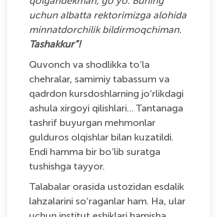
qolgandekman, go‘yo. Buning
uchun albatta rektorimizga alohida
minnatdorchilik bildirmoqchiman.
Tashakkur”!
Quvonch va shodlikka to‘la
chehralar, samimiy tabassum va
qadrdon kursdoshlarning jo‘rlikdagi
ashula xirgoyi qilishlari… Tantanaga
tashrif buyurgan mehmonlar
gulduros olqishlar bilan kuzatildi.
Endi hamma bir bo‘lib suratga
tushishga tayyor.
Talabalar orasida ustozidan esdalik
lahzalarini so‘raganlar ham. Ha, ular
uchun institut eshiklari hamisha