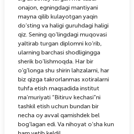
onajon, egningdagi mantiyani
mayna qilib kulayotgan yaqin
do‘sting va haligi guruhdagi haligi
qiz. Sening qo’lingdagi muqovasi
yaltirab turgan diplomni ko‘rib,
ularning barchasi shodligingga
sherik bo’lishmoqda. Har bir
o‘g’longa shu shirin lahzalarni, har
biz qizga takrorlanmas xotiralarni
tuhfa etish maqsadida institut
ma’muriyati “Bitiruv kechasi”ni
tashkil etish uchun bundan bir
necha oy avval qamishdek bel
bog’lagan edi. Va nihoyat o‘sha kun
ham yetib keldi!