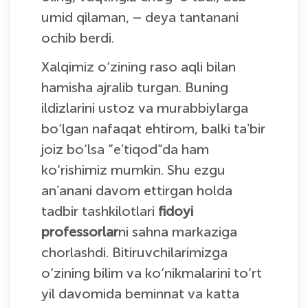
umid qilaman, – deya tantanani
ochib berdi.
Xalqimiz o‘zining raso aqli bilan
hamisha ajralib turgan. Buning
ildizlarini ustoz va murabbiylarga
bo‘lgan nafaqat ehtirom, balki taʼbir
joiz bo‘lsa “eʼtiqod”da ham
ko‘rishimiz mumkin. Shu ezgu
anʼanani davom ettirgan holda
tadbir tashkilotlari
fidoyi
professorlar
ni sahna markaziga
chorlashdi. Bitiruvchilarimizga
o‘zining bilim va ko‘nikmalarini to‘rt
yil davomida beminnat va katta