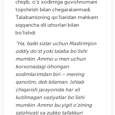
chiqib, o‘z xodimiga guvohnomani
topshirish bilan chegaralanmadi.
Talabamizning qo‘llaridan mahkam
siqqancha dil izhorlari bilan
bo‘lishdi:
“Ha, balki sizlar uchun Madirimjon
oddiy do‘st yoki talaba bo‘lishi
mumkin. Ammo u men uchun
korxonadagi ishongan
xodimlarimdan biri – mening
qanotim, deb bilaman. Ishlab
chiqarish jarayonida har xil
kutilmagan vaziyatlar bo‘lishi
mumkin. Ammo bu yigit o‘zining
salohiyati va zukko tafakkuri