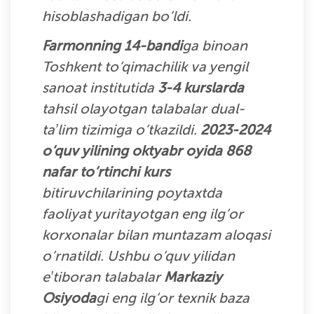
hisoblashadigan bo‘ldi.
Farmonning 14-bandi
ga binoan
Toshkent to‘qimachilik va yengil
sanoat institutida
3-4 kurslarda
tahsil olayotgan talabalar dual-
taʼlim tizimiga o‘tkazildi.
2023-2024
o‘quv yilining oktyabr oyida 868
nafar to‘rtinchi kurs
bitiruvchilarining poytaxtda
faoliyat yuritayotgan eng ilg‘or
korxonalar bilan muntazam aloqasi
o‘rnatildi. Ushbu o‘quv yilidan
eʼtiboran talabalar
Markaziy
Osiyoda
gi eng ilg‘or texnik baza