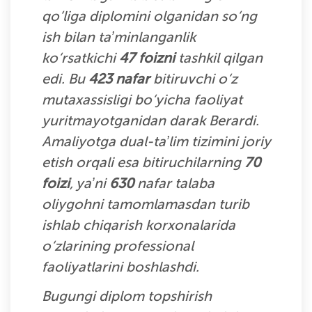
qo‘liga diplomini olganidan so‘ng
ish bilan taʼminlanganlik
ko‘rsatkichi
47 foizni
tashkil qilgan
edi. Bu
423 nafar
bitiruvchi o‘z
mutaxassisligi bo‘yicha faoliyat
yuritmayotganidan darak Berardi.
Amaliyotga dual-taʼlim tizimini joriy
etish orqali esa bitiruchilarning
70
foizi
, yaʼni
630
nafar talaba
oliygohni tamomlamasdan turib
ishlab chiqarish korxonalarida
o‘zlarining professional
faoliyatlarini boshlashdi.
Bugungi diplom topshirish