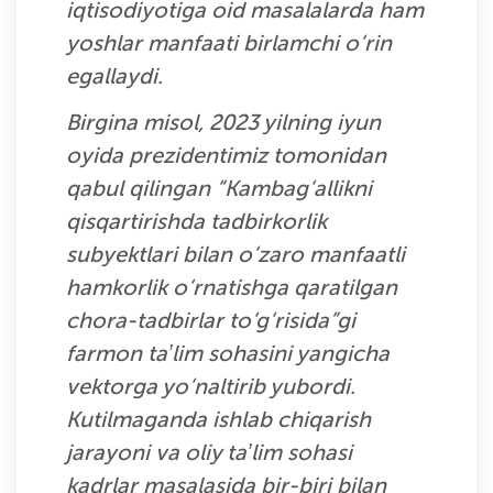
iqtisodiyotiga oid masalalarda ham
yoshlar manfaati birlamchi o‘rin
egallaydi.
Birgina misol, 2023 yilning iyun
oyida prezidentimiz tomonidan
qabul qilingan “Kambag‘allikni
qisqartirishda tadbirkorlik
subyektlari bilan o‘zaro manfaatli
hamkorlik o‘rnatishga qaratilgan
chora-tadbirlar to‘g‘risida”gi
farmon taʼlim sohasini yangicha
vektorga yo‘naltirib yubordi.
Kutilmaganda ishlab chiqarish
jarayoni va oliy taʼlim sohasi
kadrlar masalasida bir-biri bilan