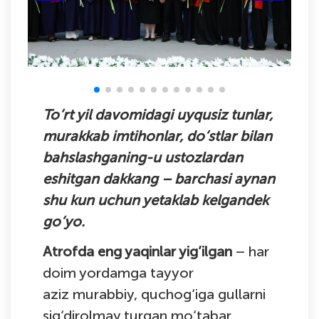
To‘rt yil davomidagi uyqusiz tunlar,
murakkab imtihonlar, do‘stlar bilan
bahslashganing-u ustozlardan
eshitgan dakkang – barchasi aynan
shu kun uchun yetaklab kelgandek
go‘yo.
Atrofda eng yaqinlar yig’ilgan
– har
doim yordamga tayyor
aziz murabbiy, quchog‘iga gullarni
sig‘dirolmay turgan mo‘tabar