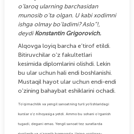
o‘laroq ularning barchasidan
munosib o‘ta olgan. U kabi xodimni
ishga olmay bo‘ladimi? Aslo”!,
deydi
Konstantin Grigorovich.
Alqovga loyiq barcha e’tirof etildi.
Bitiruvchilar o‘z fakultetlari
kesimida diplomlarini olishdi. Lekin
bu ular uchun hali endi boshlanishi.
Mustaqil hayot ular uchun endi-endi
o’zining bahaybat eshiklarini ochadi.
To‘qimachilik va yengil sanoatning turli yo‘lishlaridagi
kurslar o‘z nihoyasiga yetdi. Ammo bu sohani o‘rganish
tugadi, degani emas. Yengil sanoat tez suratlarda
rivojlanib va o‘zgarib bormoqda. Uning yozilgan-