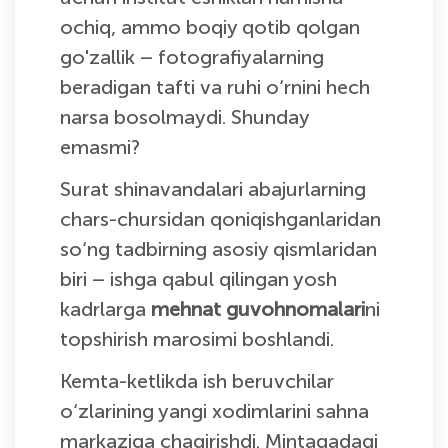
ochiq, ammo boqiy qotib qolgan
go'zallik ­­– fotografiyalarning
beradigan tafti va ruhi o‘rnini hech
narsa bosolmaydi. Shunday
emasmi?
Surat shinavandalari abajurlarning
chars-chursidan qoniqishganlaridan
so‘ng tadbirning asosiy qismlaridan
biri – ishga qabul qilingan yosh
kadrlarga
mehnat guvohnomalari
ni
topshirish marosimi boshlandi.
Kemta-ketlikda ish beruvchilar
o‘zlarining yangi xodimlarini sahna
markaziga chaqirishdi. Mintaqadagi