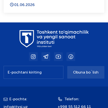
(PhD) dissertatsiya ishi himoyasi to‘g‘risida
01.06.2026
Obuna bo`lish
E-pochta:
Telefon:
info@ttysi.uz
+998 55 512 66 11