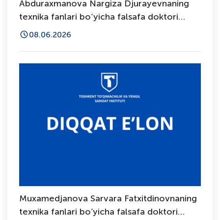
Abduraxmanova Nargiza Djurayevnaning
texnika fanlari bo‘yicha falsafa doktori
(PhD) dissertatsiya ishi himoyasi to‘g‘risida
08.06.2026
Muxamedjanova Sarvara Fatxitdinovnaning
texnika fanlari bo’yicha falsafa doktori