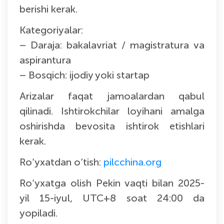
berishi kerak.
Kategoriyalar:
– Daraja: bakalavriat / magistratura va
aspirantura
– Bosqich: ijodiy yoki startap
Arizalar faqat jamoalardan qabul
qilinadi. Ishtirokchilar loyihani amalga
oshirishda bevosita ishtirok etishlari
kerak.
Ro‘yxatdan o‘tish:
pilcchina.org
Ro‘yxatga olish Pekin vaqti bilan 2025-
yil 15-iyul, UTC+8 soat 24:00 da
yopiladi.