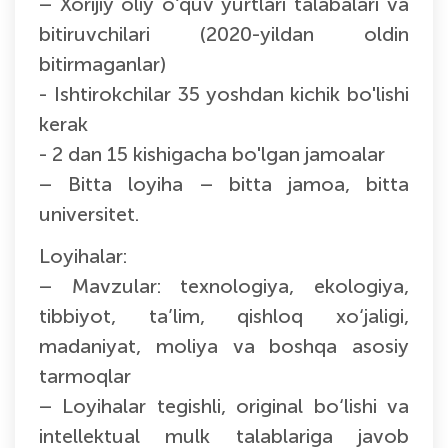
– Xorijiy oliy o‘quv yurtlari talabalari va
bitiruvchilari (2020-yildan oldin
bitirmaganlar)
- Ishtirokchilar 35 yoshdan kichik bo'lishi
kerak
- 2 dan 15 kishigacha bo'lgan jamoalar
– Bitta loyiha – bitta jamoa, bitta
universitet.
Loyihalar:
– Mavzular: texnologiya, ekologiya,
tibbiyot, ta’lim, qishloq xo‘jaligi,
madaniyat, moliya va boshqa asosiy
tarmoqlar
– Loyihalar tegishli, original bo‘lishi va
intellektual mulk talablariga javob