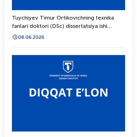
Tuychiyev Timur Ortikovichning texnika
fanlari doktori (DSc) dissertatsiya ishi
himoyasi to‘g‘risida
08.06.2026