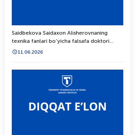
Saidbekova Saidaxon Alisherovnaning
texnika fanlari bo‘yicha falsafa doktori
(PhD) dissertatsiya ishi himoyasi to‘g‘risida
11.06.2026