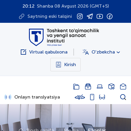
20:12
Shanba 08 Avgust 2026 (GMT+5)
Saytning eski talqini
Virtual qabulxona
O'zbekcha
Kirish
Onlayn translyatsiya
Bosh sahifa
Media
E'lonlar