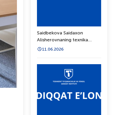
Saidbekova Saidaxon
Alisherovnaning texnika
fanlari bo‘yicha falsafa
11.06.2026
doktori (PhD) dissertatsiya
ishi himoyasi to‘g‘risida