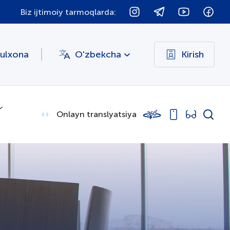
Biz ijtimoiy tarmoqlarda:
bulxona
O'zbekcha
Kirish
Onlayn translyatsiya