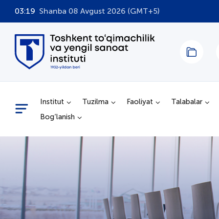
03:19
Shanba 08 Avgust 2026 (GMT+5)
Institut
Tuzilma
Faoliyat
Talabalar
Bog‘lanish