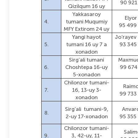
90 921
Qizilqum 16 uy
Yakkasaroy
Elyor
4.
tumani Muqumiy
95 499
MFY Extirom 24 uy
Yangi hayot
Jo‘rayev
5.
tumani 16 uy 7 a
93 345
xonadon
Sirg’ali tumani
Maxmud
6.
Choshtepa 16-uy
99 674
5-xonadon
Chilonzor tumani-
Raimo
7.
16, 13-uy 3-
99 733
xonadon
Sirg’ali tumani-9,
Anvar
8.
2-uy 17-xonadon
95 355
Chilonzor tumani-
Salim
9.
3, 42-uy, 11-