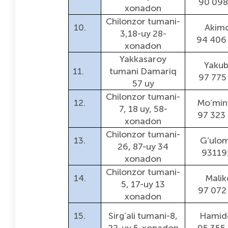
90 098
xonadon
Chilonzor tumani-
10.
Akim
3,18-uy 28-
94 406
xonadon
Yakkasaroy
Yakub
11.
tumani Damariq
97 775
57 uy
Chilonzor tumani-
12.
Mo’min
7, 18 uy, 58-
97 323
xonadon
Chilonzor tumani-
13.
G’ulo
26, 87-uy 34
93119
xonadon
Chilonzor tumani-
14.
Malik
5, 17-uy 13
97 072
xonadon
15.
Sirg’ali tumani-8,
Hamid