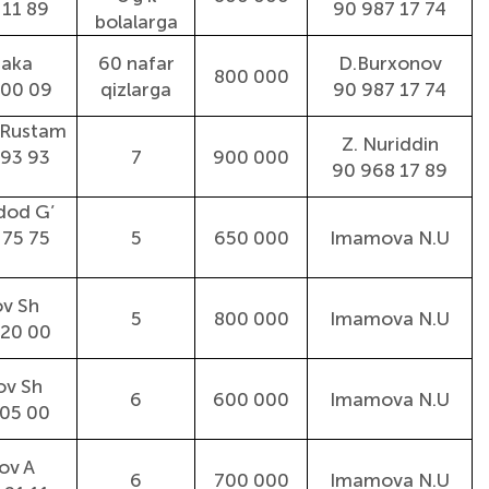
 11 89
90 987 17 74
bolalarga
 aka
60 nafar
D.Burxonov
800 000
 00 09
qizlarga
90 987 17 74
 Rustam
Z. Nuriddin
 93 93
7
900 000
90 968 17 89
od G’
 75 75
5
650 000
Imamova N.U
v Sh
5
800 000
Imamova N.U
 20 00
ov Sh
6
600 000
Imamova N.U
 05 00
ov A
6
700 000
Imamova N.U