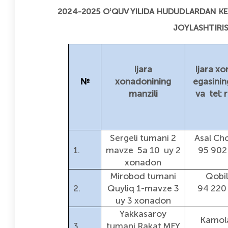
2024-2025 OʻQUV YILIDA HUDUDLARDAN K
JOYLASHTIRI
Ijara
Ijara x
№
xonadonining
egasinin
manzili
va tel:
Sergeli tumani 2
Asal Ch
1.
mavze 5a 10 uy 2
95 902
xonadon
Mirobod tumani
Qobi
2.
Quyliq 1-mavze 3
94 220
uy 3 xonadon
Yakkasaroy
Kamol
3.
tumani Rakat MFY