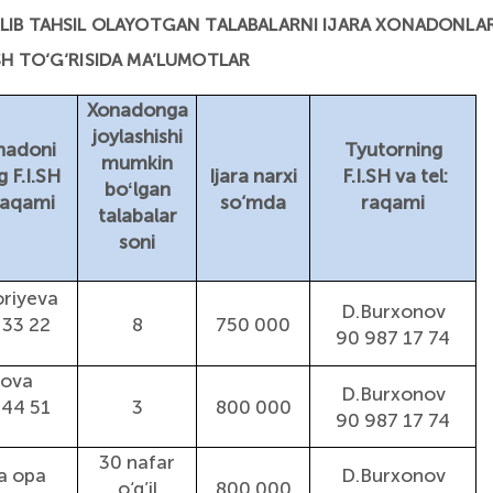
ELIB TAHSIL OLAYOTGAN TALABALARNI IJARA XONADONLA
SH
TO‘G‘RISIDA MA’LUMOT
LAR
Xonadonga
joylashishi
onadoni
Tyutorning
mumkin
g F.I.SH
Ijara narxi
F.I.SH va tel:
boʻlgan
 raqami
so‘mda
raqami
talabalar
soni
oriyeva
D.Burxonov
 33 22
8
750 000
90 987 17 74
lova
D.Burxonov
 44 51
3
800 000
90 987 17 74
30 nafar
a opa
D.Burxonov
o‘g’il
800 000