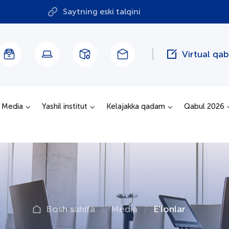
Saytning eski talqini
Virtual qa
Media
Yashil institut
Kelajakka qadam
Qabul 2026
Bosh sahifa
Media
E'lonlar