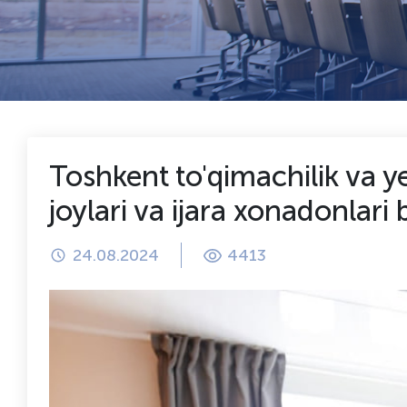
Toshkent to'qimachilik va yen
joylari va ijara xonadonlari
24.08.2024
4413