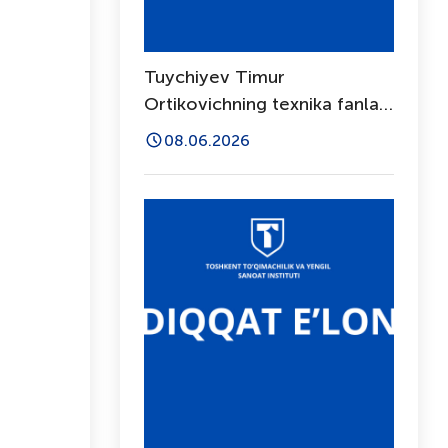
Tuychiyev Timur
Ortikovichning texnika fanlari
doktori (DSc) dissertatsiya
08.06.2026
ishi himoyasi to‘g‘risida