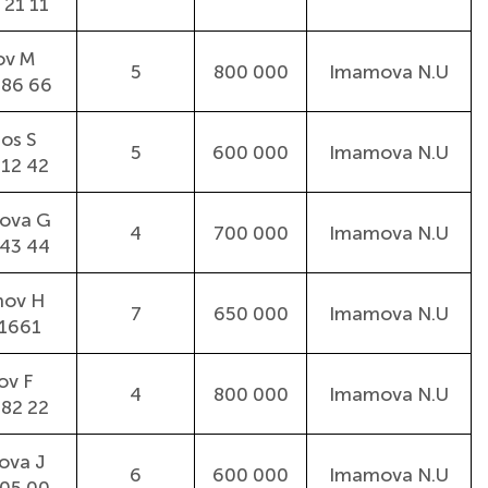
 21 11
ov M
5
800 000
Imamova N.U
 86 66
os S
5
600 000
Imamova N.U
 12 42
ova G
4
700 000
Imamova N.U
 43 44
mov H
7
650 000
Imamova N.U
1661
ov F
4
800 000
Imamova N.U
 82 22
ova J
6
600 000
Imamova N.U