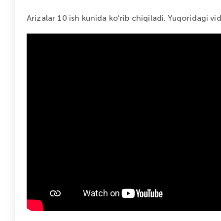
Arizalar 10 ish kunida koʻrib chiqiladi. Yuqoridagi v