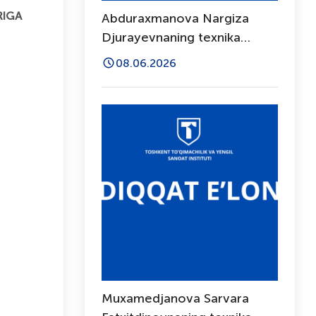
RIGA
Abduraxmanova Nargiza
Djurayevnaning texnika
fanlari bo‘yicha falsafa
08.06.2026
doktori (PhD) dissertatsiya
ishi himoyasi to‘g‘risida
Muxamedjanova Sarvara