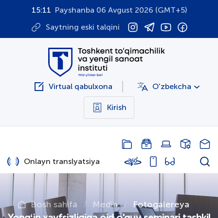
15:11
Payshanba 06 Avgust 2026 (GMT+5)
Saytning eski talqini
Virtual qabulxona
O'zbekcha
Kirish
Onlayn translyatsiya
Bosh sahifa
Media
Fotogalereya
Yongʻin xavfsizligiga oid o'quv seminari tashkil