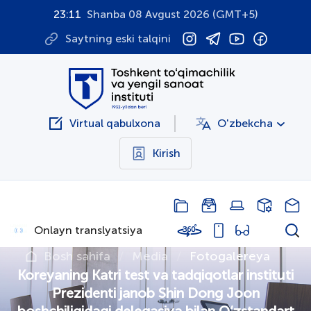
23:11
Shanba 08 Avgust 2026 (GMT+5)
Saytning eski talqini
Virtual qabulxona
O'zbekcha
Kirish
Onlayn translyatsiya
Bosh sahifa
Media
Fotogalereya
Koreyaning Katri test va tadqiqotlar instituti
Prezidenti janob Shin Dong Joon