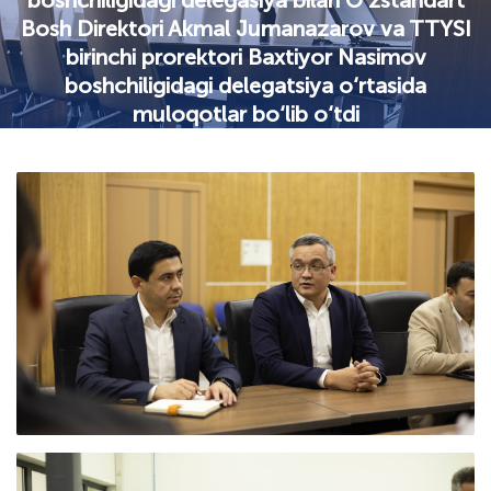
boshchiligidagi delegasiya bilan O‘zstandart
Bosh Direktori Akmal Jumanazarov va TTYSI
birinchi prorektori Baxtiyor Nasimov
boshchiligidagi delegatsiya o‘rtasida
muloqotlar bo‘lib o‘tdi