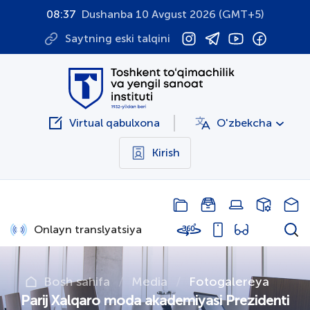
08:37
Dushanba 10 Avgust 2026 (GMT+5)
Saytning eski talqini
Virtual qabulxona
O'zbekcha
Kirish
Onlayn translyatsiya
Bosh sahifa
Media
Fotogalereya
Parij Xalqaro moda akademiyasi Prezidenti