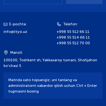
E-pochta:
Telefon:
info@ttysi.uz
+998 55 512 66 11
+998 55 514 66 11
+998 55 512 70 00
Manzil:
100100, Toshkent sh, Yakkasaroy tumani, Shohjahon
ko‘chasi 5
Matnda xato topsangiz, uni tanlang va
administratorni xabardor qilish uchun Ctrl + Enter
tugmasini bosing