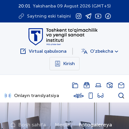
20:01
Yakshanba 09 Avgust 2026 (GMT+5)
Saytning eski talqini
Virtual qabulxona
O'zbekcha
Kirish
Onlayn translyatsiya
Bosh sahifa
Media
Fotogalereya