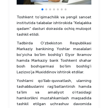
Toshkent to‘qimachilik va yengil sanoat
institutida talabalar ishtirokida “Kelajakka
qadam” dasturi doirasida ochiq muloqot
tashkil etildi.
Tadbirda O‘zbekiston Respublikasi
Markaziy bankining Yoshlar masalalari
bo‘yicha bo‘lim boshlig‘i Elyor Ikramov
hamda Markaziy bank Toshkent shahar
bosh boshqarmasi bo‘lim boshlig‘i
Lazizxo‘ja Muxiddinov ishtirok etdilar.
Yoshlarni qo‘llab-quvvatlash, ularning
tashabbuslarini rag‘batlantirish hamda
ta’lim va amaliyot o‘rtasidagi
hamkorlikni mustahkamlash maqsadida
tashkil etilgan uchrashuv davomida