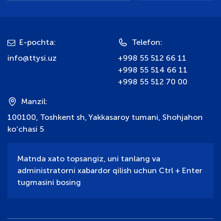
E-pochta:
Telefon:
info@ttysi.uz
+998 55 512 66 11
+998 55 514 66 11
+998 55 512 70 00
Manzil:
100100, Toshkent sh, Yakkasaroy tumani, Shohjahon
ko‘chasi 5
Matnda xato topsangiz, uni tanlang va
administratorni xabardor qilish uchun Ctrl + Enter
tugmasini bosing