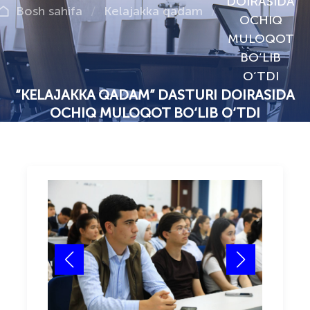
DOIRASIDA
Bosh sahifa
Kelajakka qadam
OCHIQ
MULOQOT
BO‘LIB
O‘TDI
“KELAJAKKA QADAM” DASTURI DOIRASIDA
OCHIQ MULOQOT BO‘LIB O‘TDI