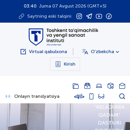
03:40
Juma 07 Avgust 2026 (GMT+5)
Saytning eski talqini
Virtual qabulxona
O'zbekcha
Kirish
Onlayn translyatsiya
“KELAJAKKA
QADAM”
DASTURI