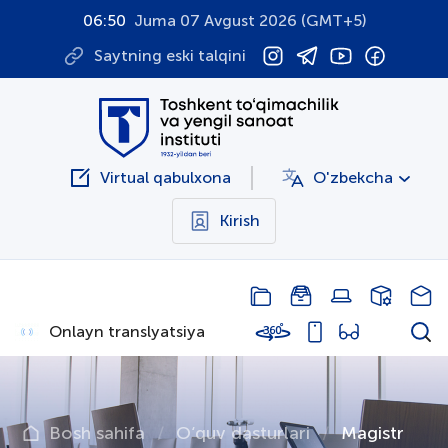
06:50
Juma 07 Avgust 2026 (GMT+5)
Saytning eski talqini
Virtual qabulxona
O'zbekcha
Kirish
Onlayn translyatsiya
Bosh sahifa
O‘quv dasturlari
Magistr