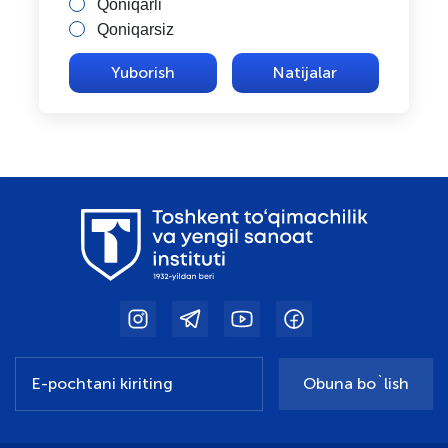
Qoniqarli
Qoniqarsiz
Natijalar
Obuna bo`lish