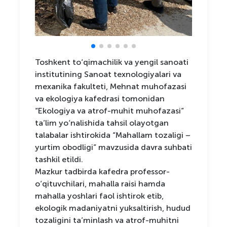
Toshkent to‘qimachilik va yengil sanoati
institutining Sanoat texnologiyalari va
mexanika fakulteti, Mehnat muhofazasi
va ekologiya kafedrasi tomonidan
“Ekologiya va atrof-muhit muhofazasi”
ta’lim yo‘nalishida tahsil olayotgan
talabalar ishtirokida “Mahallam tozaligi –
yurtim obodligi” mavzusida davra suhbati
tashkil etildi.
Mazkur tadbirda kafedra professor-
o‘qituvchilari, mahalla raisi hamda
mahalla yoshlari faol ishtirok etib,
ekologik madaniyatni yuksaltirish, hudud
tozaligini ta’minlash va atrof-muhitni