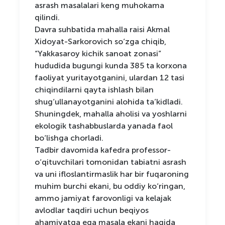
asrash masalalari keng muhokama
qilindi.
Davra suhbatida mahalla raisi Akmal
Xidoyat-Sarkorovich so‘zga chiqib,
“Yakkasaroy kichik sanoat zonasi”
hududida bugungi kunda 385 ta korxona
faoliyat yuritayotganini, ulardan 12 tasi
chiqindilarni qayta ishlash bilan
shug‘ullanayotganini alohida ta’kidladi.
Shuningdek, mahalla aholisi va yoshlarni
ekologik tashabbuslarda yanada faol
bo‘lishga chorladi.
Tadbir davomida kafedra professor-
o‘qituvchilari tomonidan tabiatni asrash
va uni ifloslantirmaslik har bir fuqaroning
muhim burchi ekani, bu oddiy ko‘ringan,
ammo jamiyat farovonligi va kelajak
avlodlar taqdiri uchun beqiyos
ahamiyatga ega masala ekani haqida