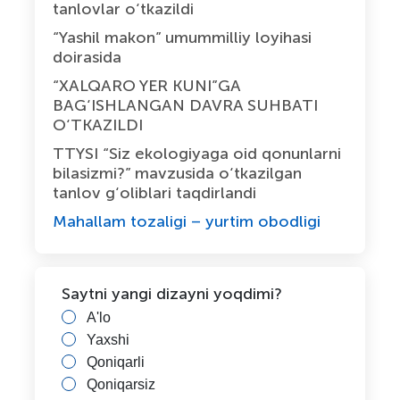
tanlovlar o‘tkazildi
“Yashil makon” umummilliy loyihasi
doirasida
“XALQARO YER KUNI”GA
BAG‘ISHLANGAN DAVRA SUHBATI
O‘TKAZILDI
TTYSI “Siz ekologiyaga oid qonunlarni
bilasizmi?” mavzusida o‘tkazilgan
tanlov g‘oliblari taqdirlandi
Mahallam tozaligi – yurtim obodligi
Saytni yangi dizayni yoqdimi?
A'lo
Yaxshi
Qoniqarli
Qoniqarsiz