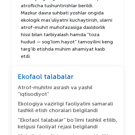
atroflicha tushuntirishlar berildi.
Mazkur davra suhbati yoshlar ongida
ekologik mas’uliyatni kuchaytirish, ularni
atrof-muhit muhofazasiga daxldorlik
hissi bilan tarbiyalash hamda “toza
hudud — sog‘lom hayot” tamoyilini keng
targ‘ib etishda muhim ahamiyat kasb
etdi.
Ekofaol talabalar
Atrof-muhitni asrash va yashil
“iqtisodiyot”
Ekologiya vazirligi faoliyatini samarali
tashkil etish choralari belgilandi
“Ekofaol talabalar” bo‘limi tashkil etilib,
kelgusi faoliyat rejasi belgilandi