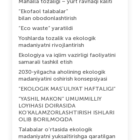
Mahalla tozaligi – yurt ravnaqi kaliti
“Ekofaol talabalar”
bilan obodonlashtirish
“Eco waste” yaratildi
Yoshlarda tozalik va ekologik
madaniyatni rivojlantirish
Ekologiya va iqlim vazirligi faoliyatini
samarali tashkil etish
2030-yilgacha aholining ekologik
madaniyatini oshirish konsepsiyasi
“EKOLOGIK MASʼULIYAT HAFTALIGI”
“YASHIL MAKON” UMUMMILLIY
LOYIHASI DOIRASIDA
KO’KALAMZORLASHTIRISH ISHLARI
OLIB BORILMOQDA
Talabalar o‘rtasida ekologik
madaniyatni yuksaltirishga qaratilgan