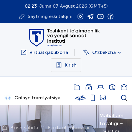
02:23
Juma 07 Avgust 2026 (GMT+5)
Saytning eski talqini
Virtual qabulxona
O'zbekcha
Kirish
Onlayn translyatsiya
Mahallam
tozaligi –
Bosh sahifa
Ekofaol talabalar
yurtim