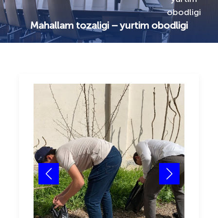
obodligi
Mahallam tozaligi – yurtim obodligi