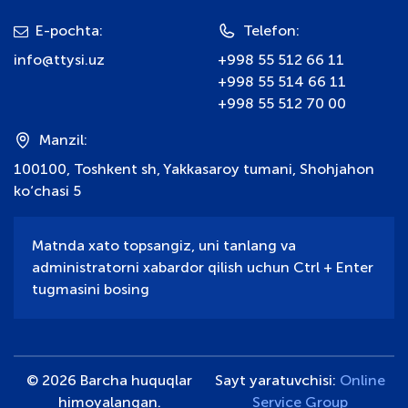
E-pochta:
Telefon:
info@ttysi.uz
+998 55 512 66 11
+998 55 514 66 11
+998 55 512 70 00
Manzil:
100100, Toshkent sh, Yakkasaroy tumani, Shohjahon
ko‘chasi 5
Matnda xato topsangiz, uni tanlang va
administratorni xabardor qilish uchun Ctrl + Enter
tugmasini bosing
© 2026 Barcha huquqlar
Sayt yaratuvchisi:
Online
himoyalangan.
Service Group