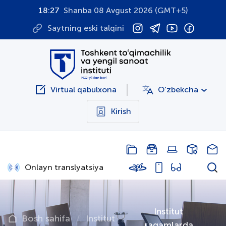
18:27
Shanba 08 Avgust 2026 (GMT+5)
Saytning eski talqini
Virtual qabulxona
O'zbekcha
Kirish
Onlayn translyatsiya
Institut
Bosh sahifa
Institut
raqamlarda