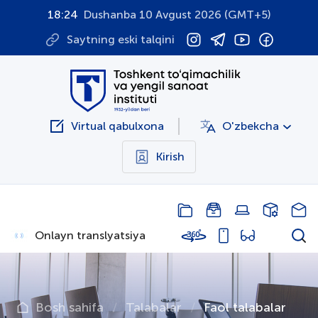
18:24
Dushanba 10 Avgust 2026 (GMT+5)
Saytning eski talqini
Virtual qabulxona
O'zbekcha
Kirish
Onlayn translyatsiya
Bosh sahifa
Talabalar
Faol talabalar