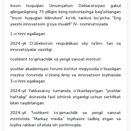
Inson huquqlari Umumjahon Deklaratsiyasi gabul
qilinganligining 75 yilligini keng nishonlashga bag'ishlangan
"Inson huquglari bilimdoni" ko'rik tanlovi bo’yicha "Eng
yaxshi innovatsion g'oya mualifi" IV- nominatsiyada
1-o'rinni egallagan
2024-yil O'zbekiston respublikasi oliy ta'lim, fan va
innovatsiyalar vazirligi
toshkent to’qimachilik va yengil sanoat instituti
yoshlar akademiyasi forumi institut miqiyosida o’tkazilgan
mazkur forumda o’zining ilmiy va innovatsion loyihasida
3-o’rinni egallagan
2024-yil Yakkasaroy tumanida o'tkazilayotgan "yoshlar
haftaligi" doirasida faol ishtirok etganligi uchun sertifikat
bilan taqdirlangan.
2024-yil Toshkent to’qimachilik va yengil sanoat
institutida “Markaz media” loyihasini tadbiq etgan va
loyiha rahbari sifatida ish yuritmoqda.