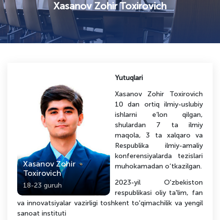
Xasanov Zohir Toxirovich
Yutuqlari
Xasanov Zohir Toxirovich
10 dan ortiq ilmiy-uslubiy
ishlarni e’lon qilgan,
shulardan 7 ta ilmiy
maqola, 3 ta xalqaro va
Respublika ilmiy-amaliy
konferensiyalarda tezislari
Xasanov Zohir
muhokamadan o‘tkazilgan.
Toxirovich
2023-yil O'zbekiston
18-23 guruh
respublikasi oliy ta'lim, fan
va innovatsiyalar vazirligi toshkent to'qimachilik va yengil
sanoat instituti