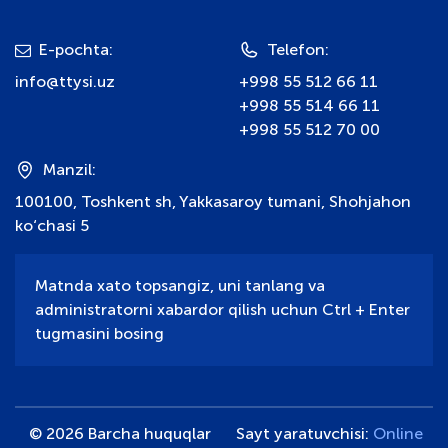
E-pochta:
Telefon:
info@ttysi.uz
+998 55 512 66 11
+998 55 514 66 11
+998 55 512 70 00
Manzil:
100100, Toshkent sh, Yakkasaroy tumani, Shohjahon
ko‘chasi 5
Matnda xato topsangiz, uni tanlang va
administratorni xabardor qilish uchun Ctrl + Enter
tugmasini bosing
© 2026 Barcha huquqlar
Sayt yaratuvchisi:
Online