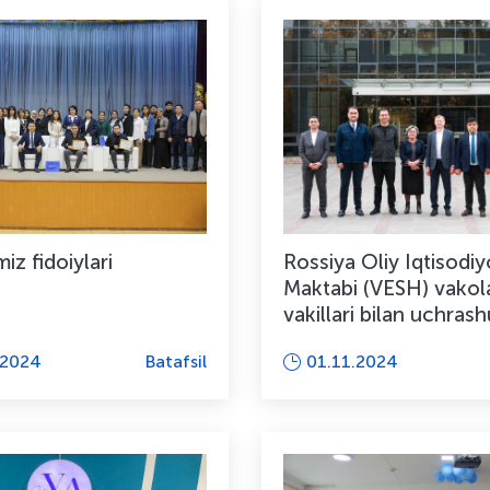
iz fidoiylari
Rossiya Oliy Iqtisodiy
Maktabi (VESH) vakola
vakillari bilan uchras
bo‘lib o‘tdi
.2024
Batafsil
01.11.2024