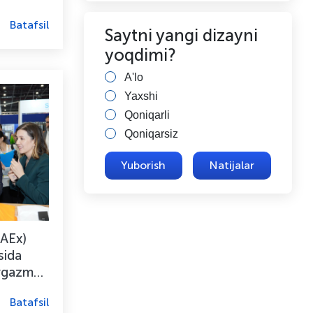
Batafsil
Saytni yangi dizayni
yoqdimi?
A'lo
Yaxshi
Qoniqarli
Qoniqarsiz
Natijalar
CAEx)
sida
‘rgazma
Batafsil