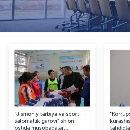
“Jismoniy tarbiya va sport –
"Korrup
salomatlik garovi” shiori
kurashi
ostida musobaqalar
tahdidla