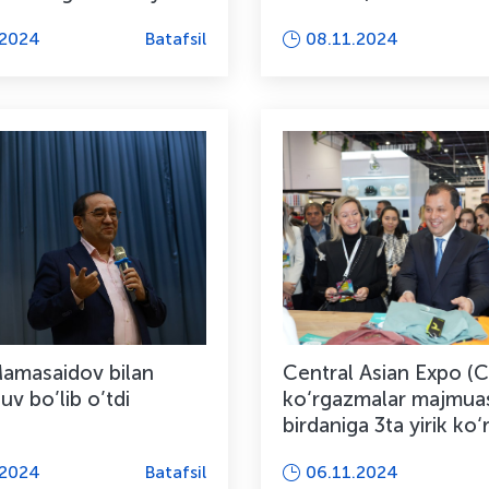
agi davra ...
buyurdilar
.2024
Batafsil
08.11.2024
amasaidov bilan
Central Asian Expo (
v bo’lib o’tdi
ko‘rgazmalar majmua
birdaniga 3ta yirik ko
bo‘lib o‘tdi
.2024
Batafsil
06.11.2024