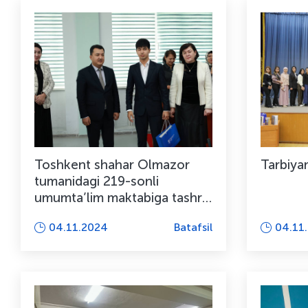
Toshkent shahar Olmazor
Tarbiyam
tumanidagi 219-sonli
umumta’lim maktabiga tashrif
buyurildi
04.11.2024
Batafsil
04.11