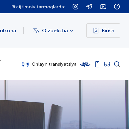
Biz ijtimoiy tarmoqlarda:
bulxona
O'zbekcha
Kirish
Onlayn translyatsiya