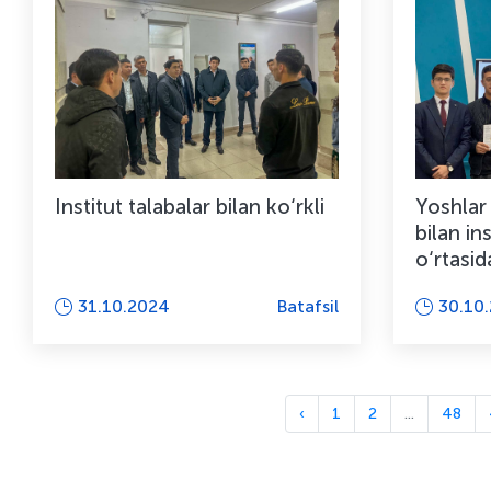
Institut talabalar bilan ko‘rkli
Yoshlar 
bilan in
o‘rtasi
taniqli o.
31.10.2024
Batafsil
30.10
‹
1
2
...
48