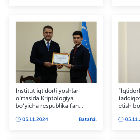
Institut iqtidorli yoshlari
“Iqtidor
o‘rtasida Kriptologiya
tadqiqot
bo‘yicha respublika fan
etish b
olimpiadasining institut ...
bilimga 
05.11.2024
Batafsil
05.11