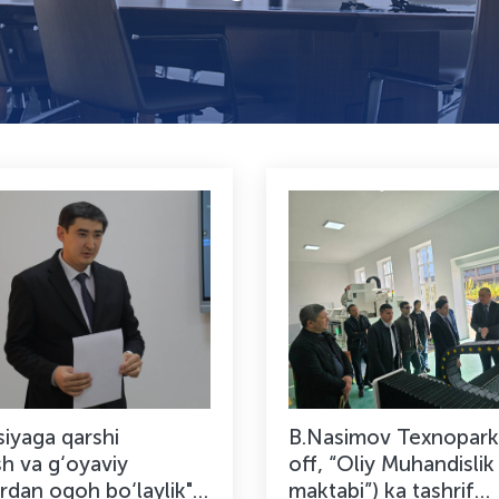
siyaga qarshi
B.Nasimov Texnopark
sh va g‘oyaviy
off, “Oliy Muhandislik
rdan ogoh bo‘laylik"
maktabi”) ka tashrif