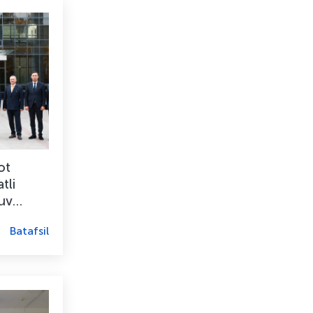
ot
tli
huv
Batafsil