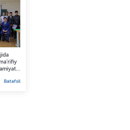
jida
aʼrifiy
amiyati”
Batafsil