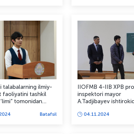
li talabalarning ilmiy-
IIOFMB 4-IIB XPB prof
 faoliyatini tashkil
inspektori mayor
o‘limi” tomonidan
A.Tadjibayev ishtiroki
chanqoq...
profilaktik suhbat ta
.2024
Batafsil
04.11.2024