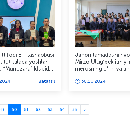
ittifoqi BT tashabbusi
Jahon tamadduni rivo
stitut talaba yoshlari
Mirzo Ulug‘bek ilmiy-m
da “Munozara” klubida
merosning o‘rni va ah
..
mavzusida ilmiy...
.2024
Batafsil
30.10.2024
49
50
51
52
53
54
55
›