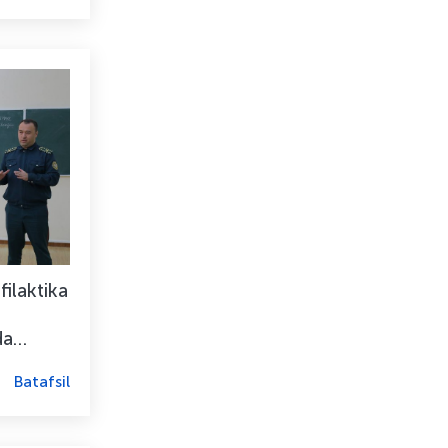
ilaktika
da
shkil ...
Batafsil