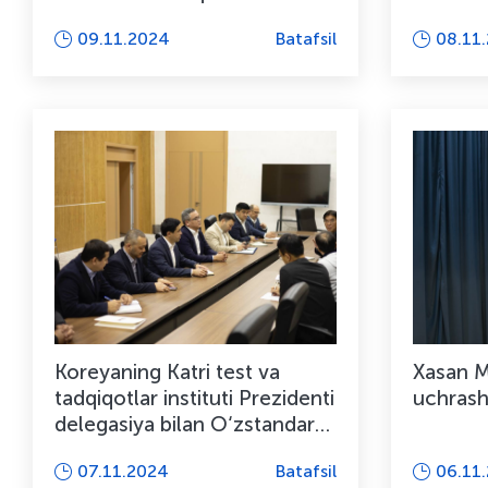
uyushtirildi
mavzusid
09.11.2024
Batafsil
08.11
Koreyaning Katri test va
Xasan M
tadqiqotlar instituti Prezidenti
uchrashu
delegasiya bilan O‘zstandart
Bosh Direktor...
07.11.2024
Batafsil
06.11