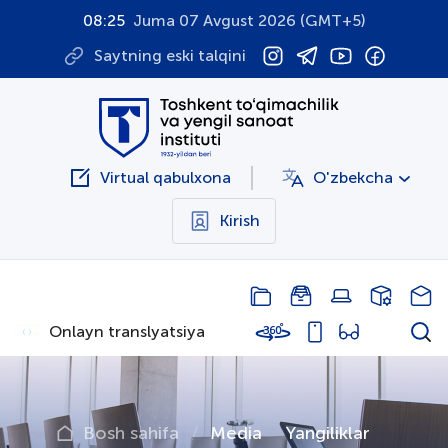
08:25
Juma 07 Avgust 2026 (GMT+5)
Saytning eski talqini
Virtual qabulxona
O'zbekcha
Kirish
Onlayn translyatsiya
Bosh sahifa
Media
Yangiliklar