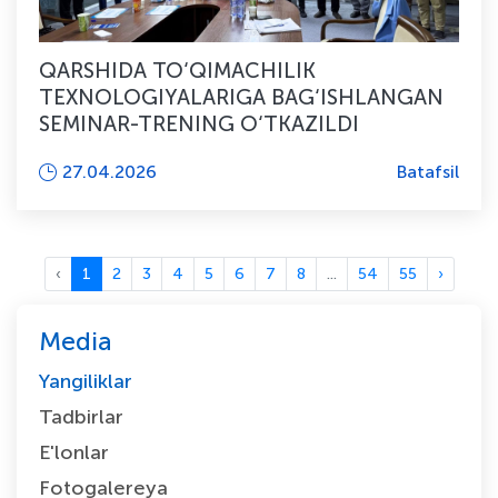
QARSHIDA TO‘QIMACHILIK
TEXNOLOGIYALARIGA BAG‘ISHLANGAN
SEMINAR-TRENING O‘TKAZILDI
27.04.2026
Batafsil
‹
1
2
3
4
5
6
7
8
...
54
55
›
Media
Yangiliklar
Tadbirlar
E'lonlar
Fotogalereya