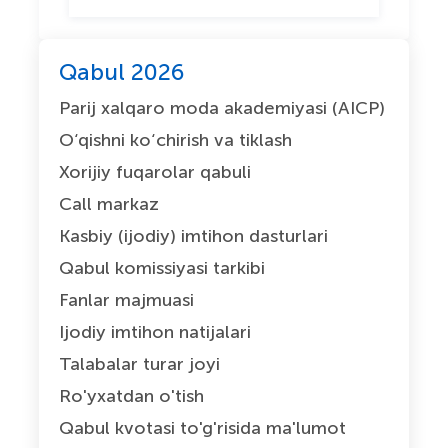
Qabul 2026
Parij xalqaro moda akademiyasi (AICP)
O‘qishni ko‘chirish va tiklash
Xorijiy fuqarolar qabuli
Call markaz
Kasbiy (ijodiy) imtihon dasturlari
Qabul komissiyasi tarkibi
Fanlar majmuasi
Ijodiy imtihon natijalari
Talabalar turar joyi
Ro'yxatdan o'tish
Qabul kvotasi to'g'risida ma'lumot