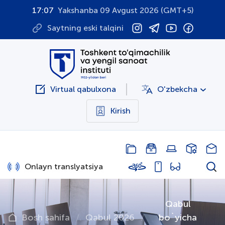
17:07
Yakshanba 09 Avgust 2026 (GMT+5)
Saytning eski talqini
Virtual qabulxona
O'zbekcha
Kirish
Onlayn translyatsiya
Qabul
Bosh sahifa
Qabul 2026
bo`yicha