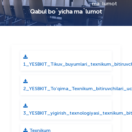
ma`lumot
Qabul bo`yicha ma`lumot
1_YESBKIT_Tikuv_buyumlari_texnikum_bitiruvch
2_YESBKIT_To‘qima_Texnikum_bitiruvchilari_uc
3_YESBKIT_yigirish_texnologiyasi_texnikum_bit
Texnikum