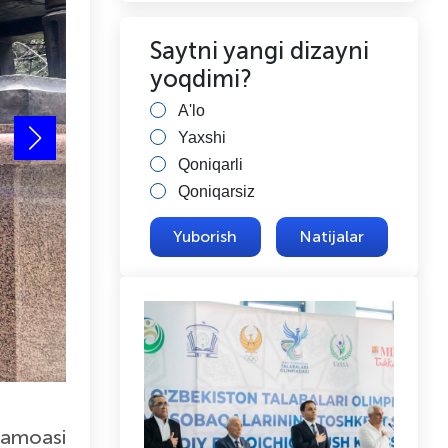
Saytni yangi dizayni
yoqdimi?
A'lo
Yaxshi
Qoniqarli
Qoniqarsiz
Natijalar
jamoasi