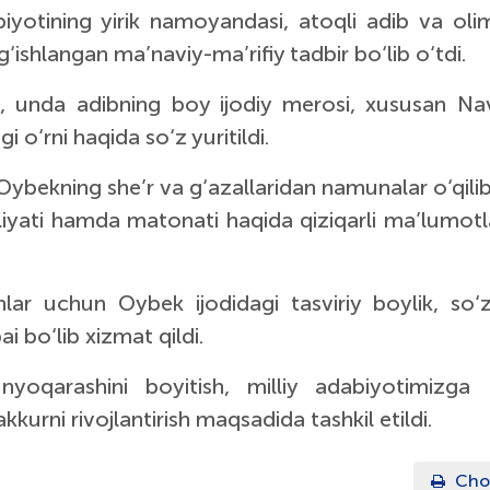
iyotining yirik namoyandasi, atoqli adib va ol
‘ishlangan ma’naviy-ma’rifiy tadbir bo‘lib o‘tdi.
ib, unda adibning boy ijodiy merosi, xususan
Na
i o‘rni haqida so‘z yuritildi.
Oybekning she’r va g‘azallaridan namunalar o‘qili
oliyati hamda matonati haqida qiziqarli ma’lumotl
lar uchun Oybek ijodidagi tasviriy boylik, so‘z
 bo‘lib xizmat qildi.
yoqarashini boyitish, milliy adabiyotimizga
urni rivojlantirish maqsadida tashkil etildi.
Cho