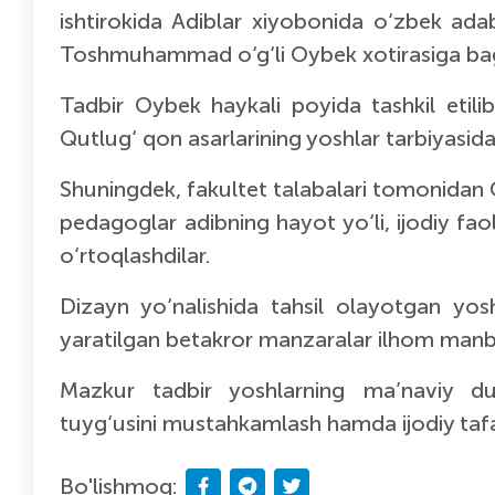
ishtirokida
Adiblar xiyoboni
da o‘zbek adab
Toshmuhammad o‘g‘li Oybek
xotirasiga bag
Tadbir
Oybek haykali
poyida tashkil etil
Qutlug‘ qon
asarlarining yoshlar tarbiyasidag
Shuningdek, fakultet talabalari tomonidan 
pedagoglar adibning hayot yo‘li, ijodiy fa
o‘rtoqlashdilar.
Dizayn yo‘nalishida tahsil olayotgan yosh
yaratilgan betakror manzaralar ilhom manbai
Mazkur tadbir yoshlarning ma’naviy dun
tuyg‘usini mustahkamlash hamda ijodiy tafakk
Bo'lishmoq: