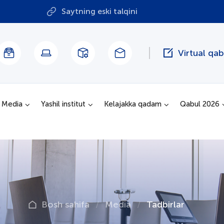
Saytning eski talqini
Virtual qa
Media
Yashil institut
Kelajakka qadam
Qabul 2026
Bosh sahifa
Media
Tadbirlar