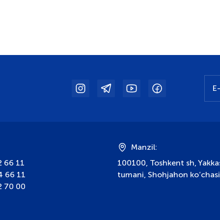
:
Manzil:
2 66 11
100100, Toshkent sh, Yakka
4 66 11
tumani, Shohjahon ko‘chasi
2 70 00