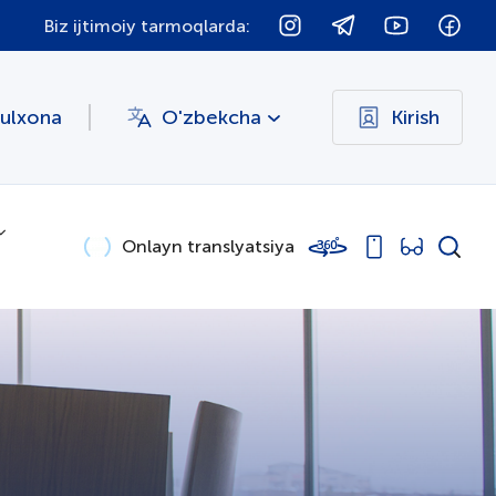
Biz ijtimoiy tarmoqlarda:
bulxona
O'zbekcha
Kirish
Onlayn translyatsiya