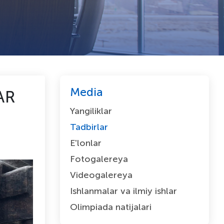
Media
AR
Yangiliklar
Tadbirlar
E'lonlar
Fotogalereya
Videogalereya
Ishlanmalar va ilmiy ishlar
Olimpiada natijalari