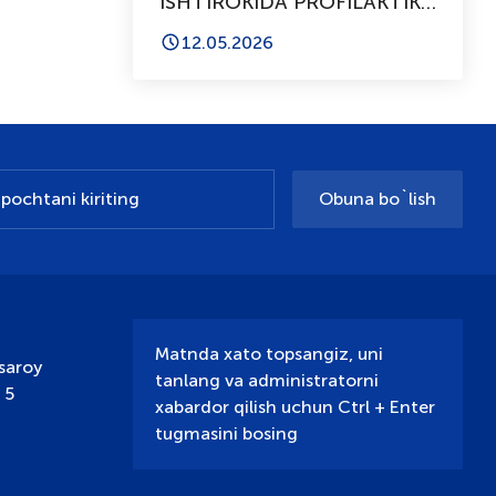
ISHTIROKIDA PROFILAKTIK
SUHBAT O‘TKAZILDI
12.05.2026
Obuna bo`lish
Matnda xato topsangiz, uni
saroy
tanlang va administratorni
 5
xabardor qilish uchun Ctrl + Enter
tugmasini bosing