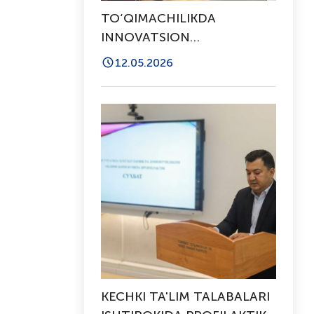
TO‘QIMACHILIKDA
INNOVATSION
TEXNOLOGIYALAR HAQIDA
12.05.2026
MA’RUZA O’TKAZILDI
KECHKI TA'LIM TALABALARI