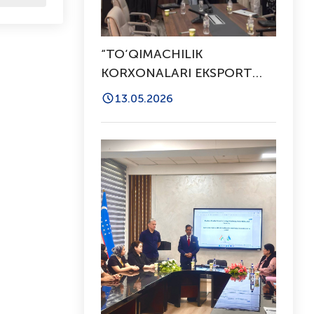
“TO‘QIMACHILIK
KORXONALARI EKSPORT
SALOHIYATINI OSHIRISH”
13.05.2026
MAVZUSIDA SEMINAR-
TRENING O‘TKAZILDI