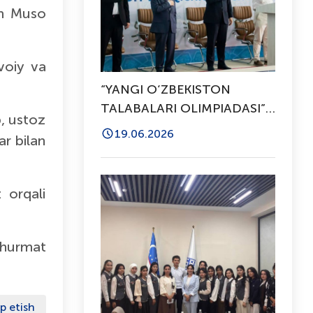
im
Muso
voiy
va
“YANGI O‘ZBEKISTON
TALABALARI OLIMPIADASI”:
b, ustoz
TO'RT NAFAR SPORTCHIMIZ
19.06.2026
ar bilan
RESPUBLIKA BOSQICHIGA
YO'LLANMANI QO'LGA
KIRITDI
 orqali
 hurmat
p etish