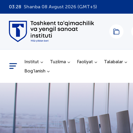
03:28
Shanba 08 Avgust 2026 (GMT+5)
Institut
Tuzilma
Faoliyat
Talabalar
Bog‘lanish