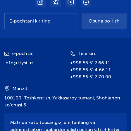
Obuna bo`lish
E-pochta:
Telefon:
info@ttysi.uz
+998 55 512 66 11
+998 55 514 66 11
+998 55 512 70 00
Manzil:
100100, Toshkent sh, Yakkasaroy tumani, Shohjahon
ko‘chasi 5
Matnda xato topsangiz, uni tanlang va
administratorni xabardor qilish uchun Ctrl + Enter