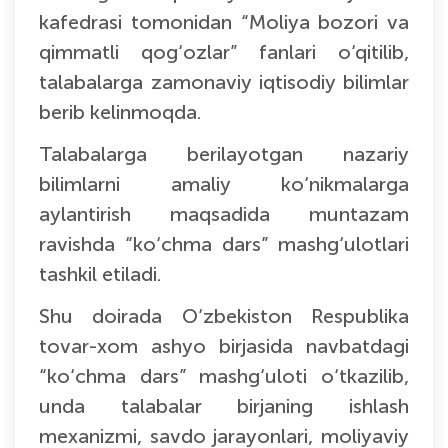
kafedrasi tomonidan “Moliya bozori va
qimmatli qog‘ozlar” fanlari o‘qitilib,
talabalarga zamonaviy iqtisodiy bilimlar
berib kelinmoqda.
Talabalarga berilayotgan nazariy
bilimlarni amaliy ko‘nikmalarga
aylantirish maqsadida muntazam
ravishda “ko‘chma dars” mashg‘ulotlari
tashkil etiladi.
Shu doirada O‘zbekiston Respublika
tovar-xom ashyo birjasida navbatdagi
“ko‘chma dars” mashg‘uloti o‘tkazilib,
unda talabalar birjaning ishlash
mexanizmi, savdo jarayonlari, moliyaviy