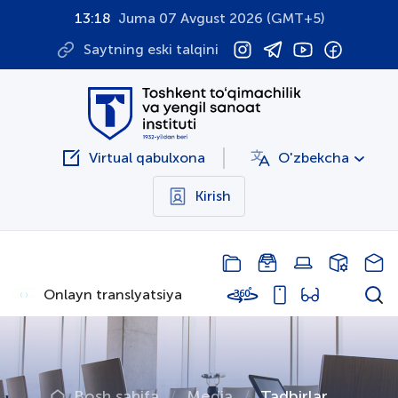
13:18
Juma 07 Avgust 2026 (GMT+5)
Saytning eski talqini
Virtual qabulxona
O'zbekcha
Kirish
Onlayn translyatsiya
Bosh sahifa
Media
Tadbirlar