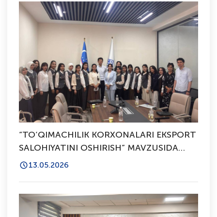
“TO‘QIMACHILIK KORXONALARI EKSPORT
SALOHIYATINI OSHIRISH” MAVZUSIDA
SEMINAR-TRENING O‘TKAZILDI
13.05.2026