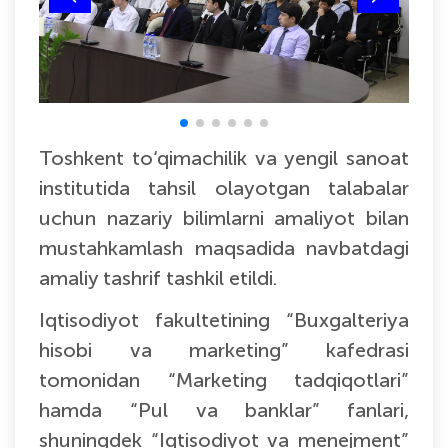
Toshkent to‘qimachilik va yengil sanoat
institutida tahsil olayotgan talabalar
uchun nazariy bilimlarni amaliyot bilan
mustahkamlash maqsadida navbatdagi
amaliy tashrif tashkil etildi.
Iqtisodiyot fakultetining “Buxgalteriya
hisobi va marketing” kafedrasi
tomonidan “Marketing tadqiqotlari”
hamda “Pul va banklar” fanlari,
shuningdek “Iqtisodiyot va menejment”