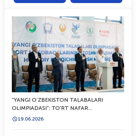
“YANGI O‘ZBEKISTON TALABALARI
OLIMPIADASI”: TO'RT NAFAR
SPORTCHIMIZ RESPUBLIKA BOSQICHIGA
19.06.2026
YO'LLANMANI QO'LGA KIRITDI