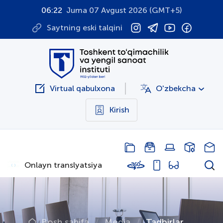
06:22
Juma 07 Avgust 2026 (GMT+5)
Saytning eski talqini
Virtual qabulxona
O'zbekcha
Kirish
Onlayn translyatsiya
Bosh sahifa
Media
Tadbirlar