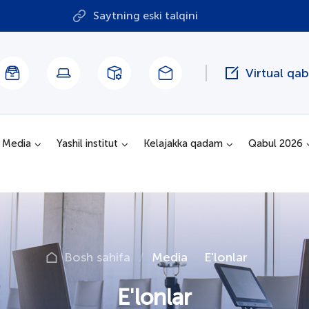
Saytning eski talqini
Virtual qa
Media
Yashil institut
Kelajakka qadam
Qabul 2026
Bosh sahifa
Media
E'lonlar
E'lonlar