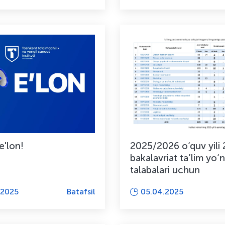
e'lon!
2025/2026 o‘quv yili 
bakalavriat ta’lim yo‘n
talabalari uchun
.2025
Batafsil
05.04.2025