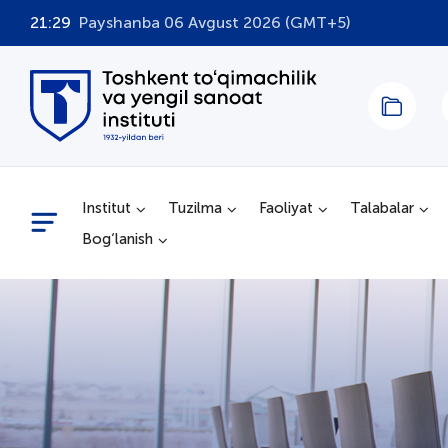
21:29
Payshanba 06 Avgust 2026 (GMT+5)
Institut
Tuzilma
Faoliyat
Talabalar
Bog‘lanish