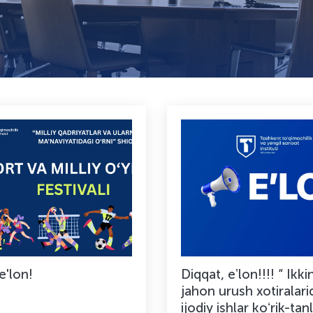
e'lon!
Diqqat, eʼlon!!!! “ Ikki
jahon urush xotiralari
ijodiy ishlar koʻrik-tan