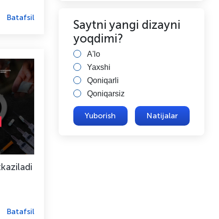
Batafsil
Saytni yangi dizayni
yoqdimi?
A'lo
Yaxshi
Qoniqarli
Qoniqarsiz
Natijalar
tkaziladi
Batafsil