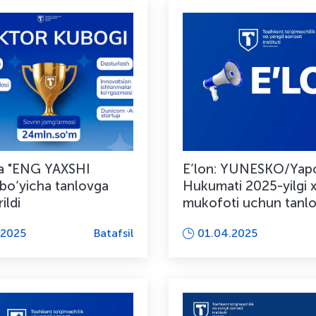
a "ENG YAXSHI
E’lon: YUNESKO/Yap
bo‘yicha tanlovga
Hukumati 2025-yilgi 
ildi
mukofoti uchun tanlo
.2025
Batafsil
01.04.2025