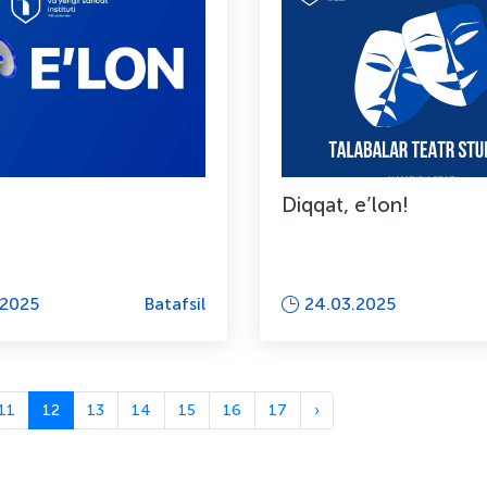
Diqqat, e’lon!
.2025
Batafsil
24.03.2025
11
12
13
14
15
16
17
›