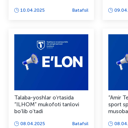
10.04.2025
Batafsil
09.04
Talaba-yoshlar oʻrtasida
“Amir Te
“ILHOM” mukofoti tanlovi
sport sp
boʻlib oʻtadi
musobaqa
08.04.2025
Batafsil
08.04