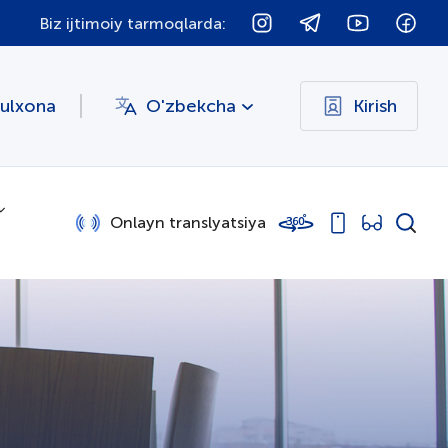
Biz ijtimoiy tarmoqlarda:
bulxona
O'zbekcha
Kirish
Onlayn translyatsiya