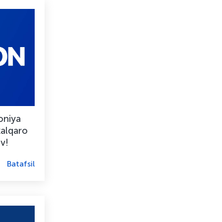
oniya
xalqaro
v!
Batafsil