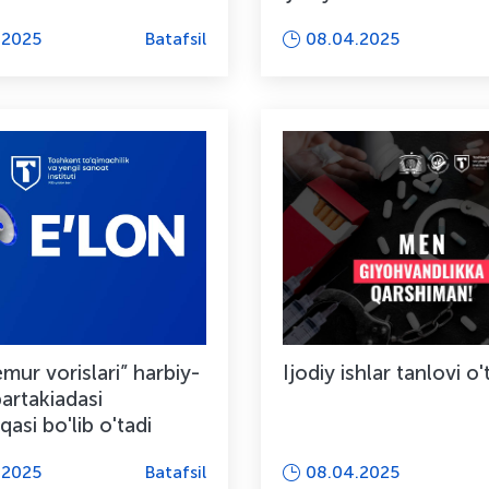
boshlandi
.2025
Batafsil
08.04.2025
mur vorislari” harbiy-
Ijodiy ishlar tanlovi o'
artakiadasi
si bo'lib o'tadi
.2025
Batafsil
08.04.2025