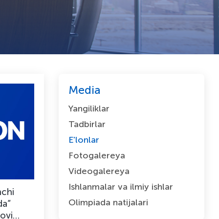
Media
Yangiliklar
Tadbirlar
E'lonlar
Fotogalereya
Videogalereya
Ishlanmalar va ilmiy ishlar
nchi
Olimpiada natijalari
da”
lovi