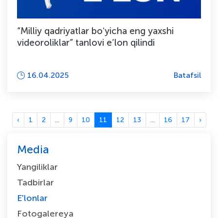
“Milliy qadriyatlar boʻyicha eng yaxshi
videoroliklar” tanlovi e’lon qilindi
16.04.2025
Batafsil
‹
1
2
...
9
10
11
12
13
...
16
17
›
Media
Yangiliklar
Tadbirlar
E'lonlar
Fotogalereya