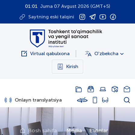
01:01
Juma 07 Avgust 2026 (GMT+5)
Saytning eski talqini
Virtual qabulxona
O'zbekcha
Kirish
Onlayn translyatsiya
Bosh sahifa
Media
E'lonlar