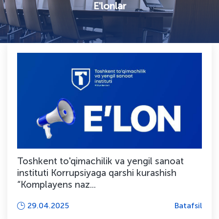
E'lonlar
Toshkent to'qimachilik va yengil sanoat
instituti Korrupsiyaga qarshi kurashish
“Komplayens naz...
29.04.2025
Batafsil