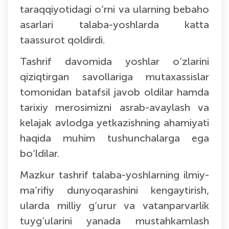
taraqqiyotidagi o‘rni va ularning bebaho
asarlari talaba-yoshlarda katta
taassurot qoldirdi.
Tashrif davomida yoshlar o‘zlarini
qiziqtirgan savollariga mutaxassislar
tomonidan batafsil javob oldilar hamda
tarixiy merosimizni asrab-avaylash va
kelajak avlodga yetkazishning ahamiyati
haqida muhim tushunchalarga ega
bo‘ldilar.
Mazkur tashrif talaba-yoshlarning ilmiy-
ma’rifiy dunyoqarashini kengaytirish,
ularda milliy g‘urur va vatanparvarlik
tuyg‘ularini yanada mustahkamlash