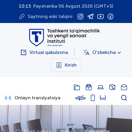
10:15
Payshanba 06 Avgust 2026 (GMT+5)
Saytning eski talqini
Virtual qabulxona
O'zbekcha
Kirish
Onlayn translyatsiya
Bosh sahifa
Media
Yangiliklar