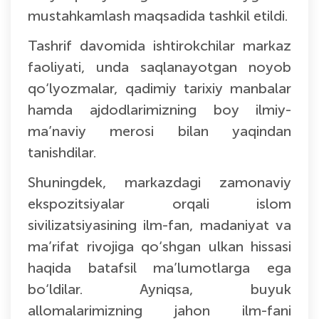
mustahkamlash maqsadida tashkil etildi.
Tashrif davomida ishtirokchilar markaz
faoliyati, unda saqlanayotgan noyob
qo‘lyozmalar, qadimiy tarixiy manbalar
hamda ajdodlarimizning boy ilmiy-
ma’naviy merosi bilan yaqindan
tanishdilar.
Shuningdek, markazdagi zamonaviy
ekspozitsiyalar orqali islom
sivilizatsiyasining ilm-fan, madaniyat va
ma’rifat rivojiga qo‘shgan ulkan hissasi
haqida batafsil ma’lumotlarga ega
bo‘ldilar. Ayniqsa, buyuk
allomalarimizning jahon ilm-fani