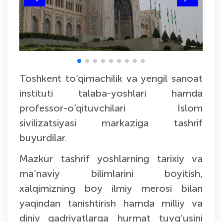
Toshkent to‘qimachilik va yengil sanoat
instituti
talaba-yoshlari hamda
professor-o‘qituvchilari
Islom
sivilizatsiyasi markazi
ga tashrif
buyurdilar.
Mazkur tashrif yoshlarning tarixiy va
ma’naviy bilimlarini boyitish,
xalqimizning boy ilmiy merosi bilan
yaqindan tanishtirish hamda milliy va
diniy qadriyatlarga hurmat tuyg‘usini