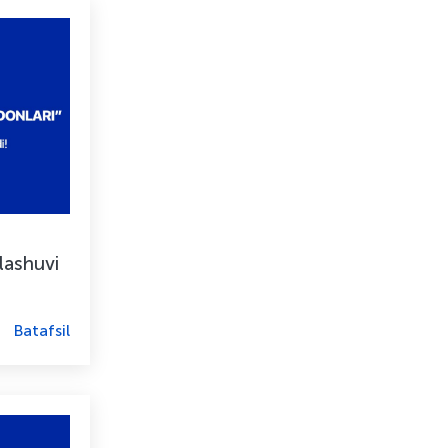
llashuvi
Batafsil