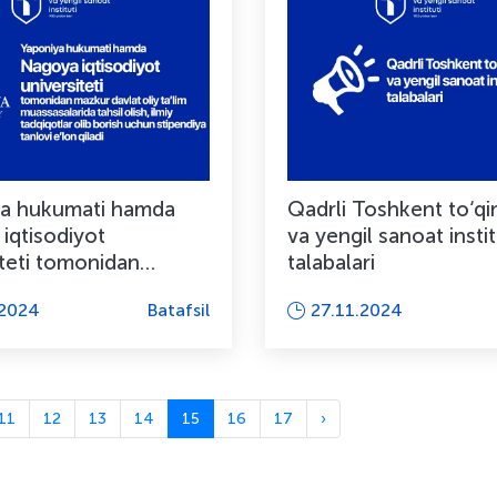
a hukumati hamda
Qadrli Toshkent to‘qi
iqtisodiyot
va yengil sanoat instit
iteti tomonidan
talabalari
avlat oliy ta’lim
.2024
Batafsil
27.11.2024
a...
11
12
13
14
15
16
17
›