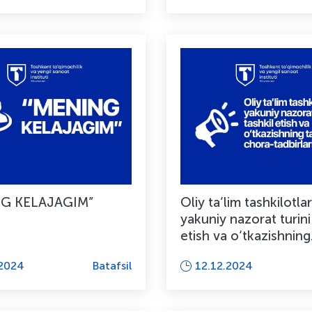
G KELAJAGIM”
Oliy ta’lim tashkilotla
yakuniy nazorat turini
etish va o‘tkazishning
tashkiliy chora-ta...
.2024
Batafsil
12.12.2024