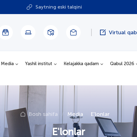
Saytning eski talqini
Virtual qa
Media
Yashil institut
Kelajakka qadam
Qabul 2026
Bosh sahifa
Media
E'lonlar
E'lonlar