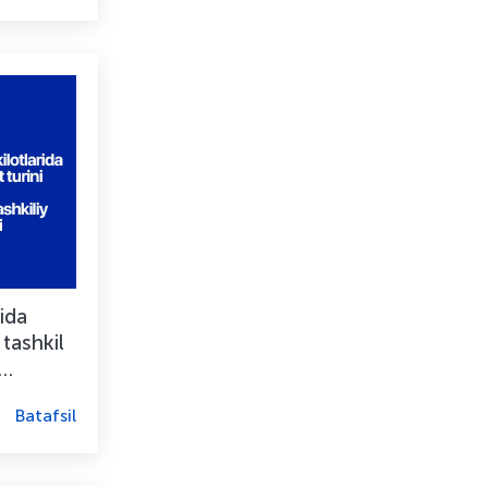
rida
 tashkil
Batafsil