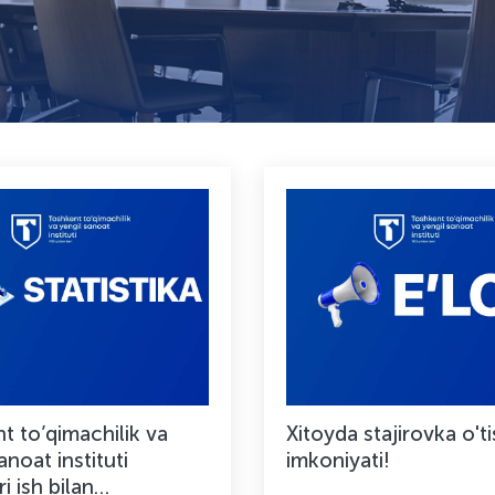
t to’qimachilik va
Xitoyda stajirovka o't
anoat instituti
imkoniyati!
i ish bilan