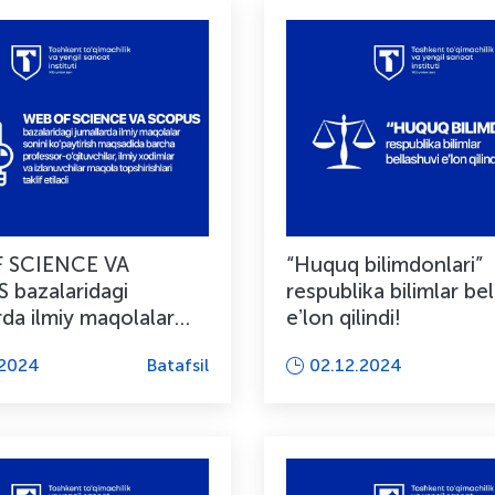
 SCIENCE VA
“Huquq bilimdonlari”
bazalaridagi
respublika bilimlar be
rda ilmiy maqolalar
eʼlon qilindi!
ko‘paytirish maqsadida
.2024
Batafsil
02.12.2024