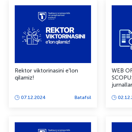
Rektor viktorinasini e'lon
WEB OF
qilamiz!
SCOPUS 
jurnalla
sonini 
07.12.2024
Batafsil
02.12
barc...