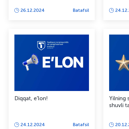
ta'minl
26.12.2024
Batafsil
24.12
Diqqat, e'lon!
Yilning 
shuvli t
24.12.2024
Batafsil
20.12