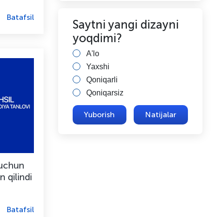
Batafsil
Saytni yangi dizayni
yoqdimi?
A'lo
Yaxshi
Qoniqarli
Qoniqarsiz
Natijalar
 uchun
n qilindi
Batafsil