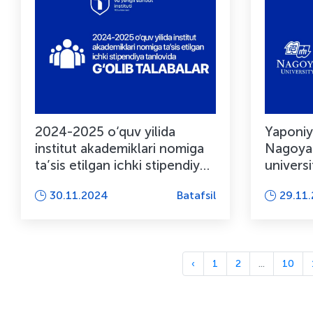
2024-2025 o‘quv yilida
Yaponiy
institut akademiklari nomiga
Nagoya 
ta’sis etilgan ichki stipendiya
univers
tanlovida g‘olib...
mazkur d
30.11.2024
Batafsil
29.11
muassas
‹
1
2
...
10