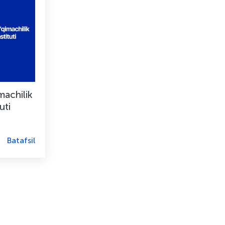
machilik
uti
Batafsil