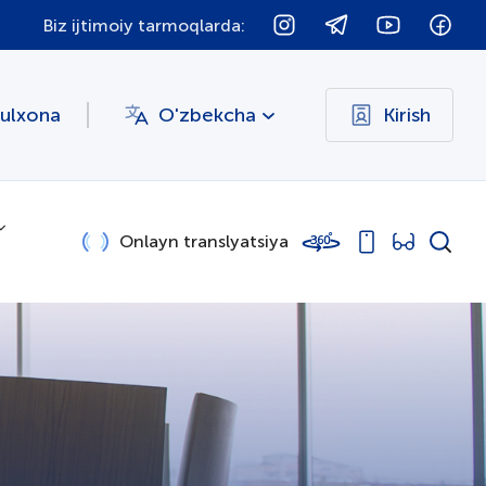
Biz ijtimoiy tarmoqlarda:
bulxona
O'zbekcha
Kirish
Onlayn translyatsiya