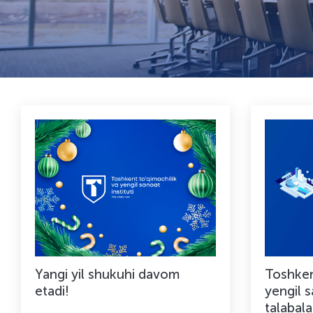
Yangi yil shukuhi davom
Toshken
etadi!
yengil s
talabalar