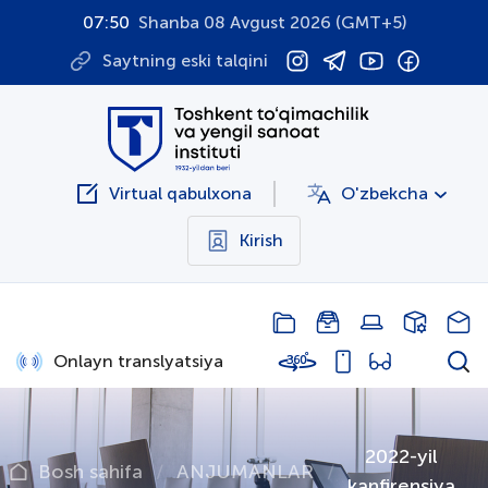
07:50
Shanba 08 Avgust 2026 (GMT+5)
Saytning eski talqini
Virtual qabulxona
O'zbekcha
Kirish
Onlayn translyatsiya
2022-yil
Bosh sahifa
ANJUMANLAR
kanfirensiya