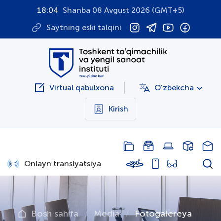
18:04
Shanba 08 Avgust 2026 (GMT+5)
Saytning eski talqini
Virtual qabulxona
O'zbekcha
Kirish
Onlayn translyatsiya
Bosh sahifa
Media
Fotogalereya