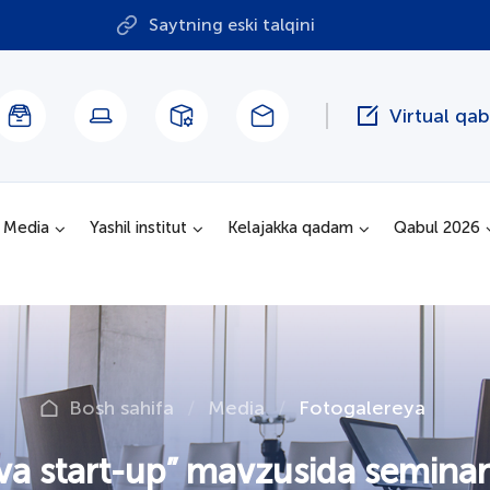
Saytning eski talqini
Virtual qa
Media
Yashil institut
Kelajakka qadam
Qabul 2026
Bosh sahifa
Media
Fotogalereya
 va start-up” mavzusida seminar-