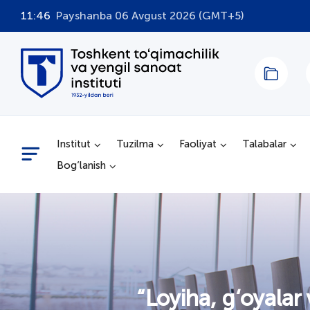
11:46
Payshanba 06 Avgust 2026 (GMT+5)
Institut
Tuzilma
Faoliyat
Talabalar
Bog‘lanish
“Loyiha, g‘oyalar