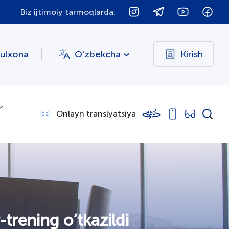
Biz ijtimoiy tarmoqlarda:
bulxona
O'zbekcha
Kirish
Onlayn translyatsiya
trening o‘tkazildi