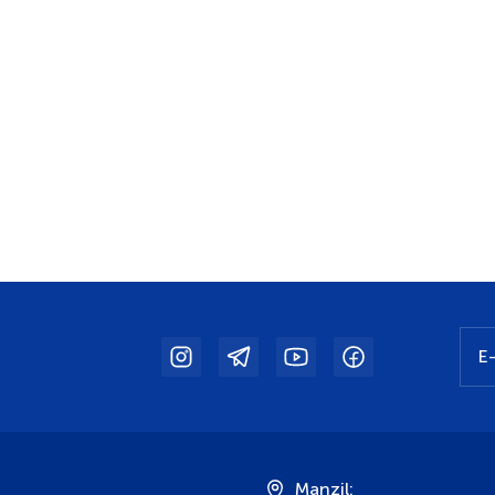
:
Manzil: