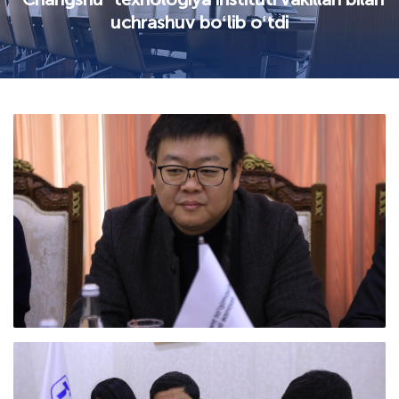
uchrashuv boʻlib oʻtdi