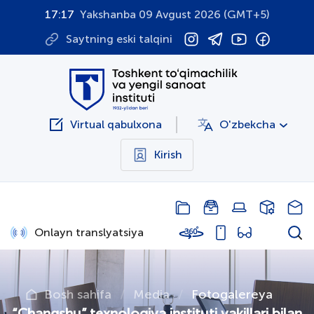
17:17
Yakshanba 09 Avgust 2026 (GMT+5)
Saytning eski talqini
Virtual qabulxona
O'zbekcha
Kirish
Onlayn translyatsiya
Bosh sahifa
Media
Fotogalereya
“Changshu” texnologiya instituti vakillari bilan