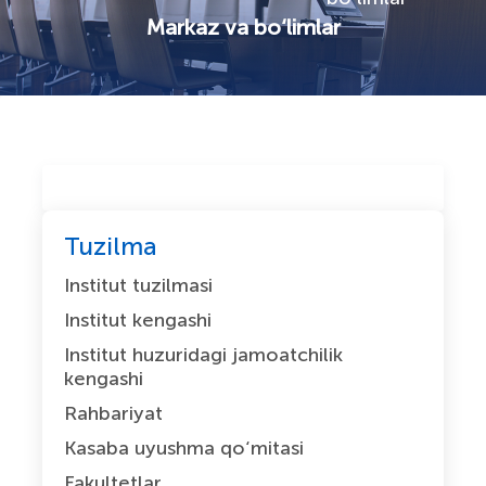
Markaz va bо‘limlar
Tuzilma
Institut tuzilmasi
Institut kengashi
Institut huzuridagi jamoatchilik
kengashi
Rahbariyat
Kasaba uyushma qо‘mitasi
Fakultetlar