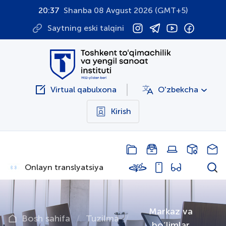
20:37
Shanba 08 Avgust 2026 (GMT+5)
Saytning eski talqini
Virtual qabulxona
O'zbekcha
Kirish
Onlayn translyatsiya
Markaz va
Bosh sahifa
Tuzilma
bо‘limlar