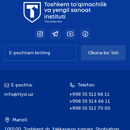
Obuna bo`lish
E-pochta:
Telefon:
info@ttysi.uz
+998 55 512 66 11
+998 55 514 66 11
+998 55 512 70 00
Manzil:
100100, Toshkent sh, Yakkasaroy tumani, Shohjahon