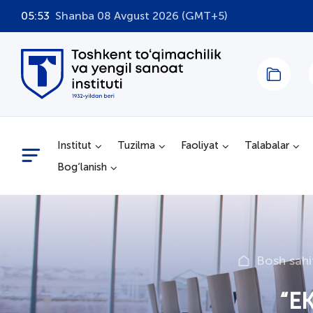
05:53
Shanba 08 Avgust 2026 (GMT+5)
Institut
Tuzilma
Faoliyat
Talabalar
Bog‘lanish
Bosh sahi
“E