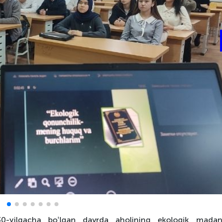
030-yilgacha boʻlgan davrda aholining ekologik madani