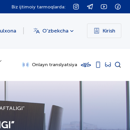
Biz ijtimoiy tarmoqlarda:
bulxona
O'zbekcha
Kirish
Onlayn translyatsiya
AFTALIGI”
GI”