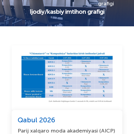
grafigi
Ijodiy/kasbiy imtihon grafigi
Qabul 2026
Parij xalqaro moda akademiyasi (AICP)