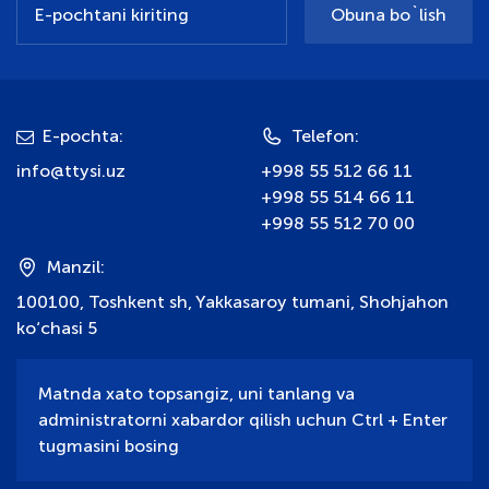
Obuna bo`lish
E-pochta:
Telefon:
info@ttysi.uz
+998 55 512 66 11
+998 55 514 66 11
+998 55 512 70 00
Manzil:
100100, Toshkent sh, Yakkasaroy tumani, Shohjahon
ko‘chasi 5
Matnda xato topsangiz, uni tanlang va
administratorni xabardor qilish uchun Ctrl + Enter
tugmasini bosing