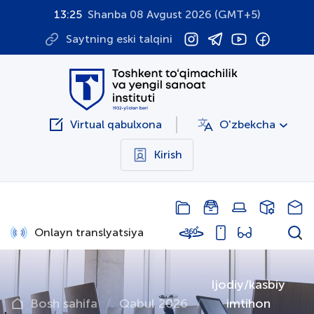
13:25
Shanba 08 Avgust 2026 (GMT+5)
Saytning eski talqini
Virtual qabulxona
O'zbekcha
Kirish
Onlayn translyatsiya
Ijodiy/kasbiy
Bosh sahifa
Qabul 2026
imtihon