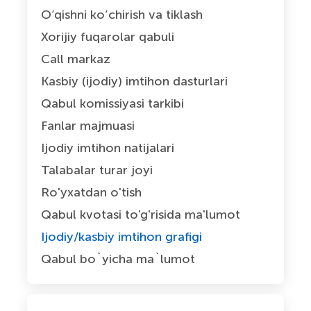
O‘qishni ko‘chirish va tiklash
Xorijiy fuqarolar qabuli
Call markaz
Kasbiy (ijodiy) imtihon dasturlari
Qabul komissiyasi tarkibi
Fanlar majmuasi
Ijodiy imtihon natijalari
Talabalar turar joyi
Ro'yxatdan o'tish
Qabul kvotasi to'g'risida ma'lumot
Ijodiy/kasbiy imtihon grafigi
Qabul bo`yicha ma`lumot