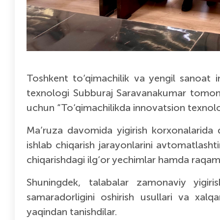
Toshkent to‘qimachilik va yengil sanoat
texnologi Subburaj Saravanakumar tomonida
uchun “To‘qimachilikda innovatsion texnolog
Ma’ruza davomida yigirish korxonalarida 
ishlab chiqarish jarayonlarini avtomatlashti
chiqarishdagi ilg‘or yechimlar hamda raqaml
Shuningdek, talabalar zamonaviy yigirish
samaradorligini oshirish usullari va xalq
yaqindan tanishdilar.