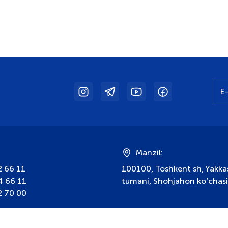
:
Manzil:
2 66 11
100100, Toshkent sh, Yakka
4 66 11
tumani, Shohjahon ko‘chasi
2 70 00