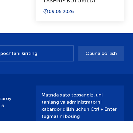
TASHRIF BUYURILDI
09.05.2026
Obuna bo`lish
Matnda xato topsangiz, uni
saroy
tanlang va administratorni
 5
xabardor qilish uchun Ctrl + Enter
tugmasini bosing