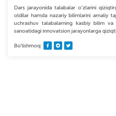
Dars jarayonida talabalar o‘zlarini qiziq
oldilar hamda nazariy bilimlarini amaliy ta
uchrashuv talabalarning kasbiy bilim va k
sanoatidagi innovatsion jarayonlarga qiziq
Bo'lishmoq: