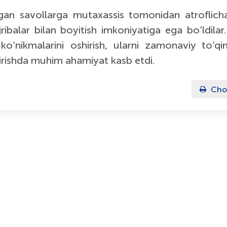
tirgan savollarga mutaxassis tomonidan atroflich
jribalar bilan boyitish imkoniyatiga ega bo‘ldila
o‘nikmalarini oshirish, ularni zamonaviy to‘qim
tirishda muhim ahamiyat kasb etdi.
Cho