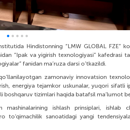
 institutida Hindistonning “LMW GLOBAL FZE” ko
n “Ipak va yigirish texnologiyasi” kafedrasi tal
iyalar” fanidan ma’ruza darsi o’tkazildi.
qo‘llanilayotgan zamonaviy innovatsion texnolog
rish, energiya tejamkor uskunalar, yuqori sifatli i
i boshqaruv tizimlari haqida batafsil ma’lumot ber
 mashinalarining ishlash prinsiplari, ishlab ch
aro to‘qimachilik sanoatidagi yangi tendensiyala