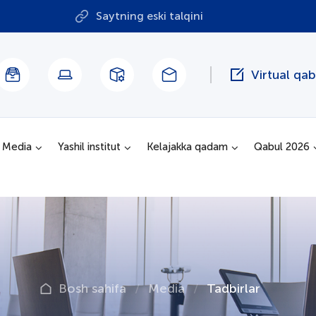
Saytning eski talqini
Virtual qa
Media
Yashil institut
Kelajakka qadam
Qabul 2026
Bosh sahifa
Media
Tadbirlar