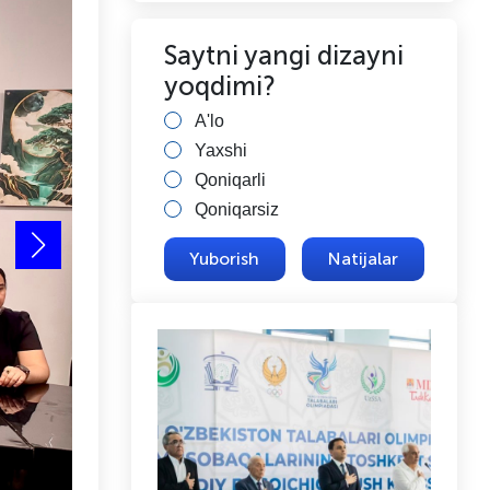
Saytni yangi dizayni
yoqdimi?
A'lo
Yaxshi
Qoniqarli
Qoniqarsiz
Natijalar