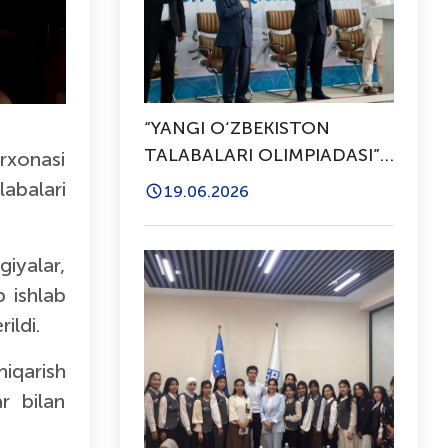
“YANGI O‘ZBEKISTON
TALABALARI OLIMPIADASI”:
rxonasi
TO'RT NAFAR SPORTCHIMIZ
abalari
19.06.2026
RESPUBLIKA BOSQICHIGA
YO'LLANMANI QO'LGA
KIRITDI
iyalar,
p ishlab
ildi.
iqarish
r bilan