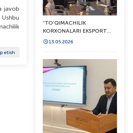
a javob
r. Ushbu
“TO‘QIMACHILIK
achilik
KORXONALARI EKSPORT
SALOHIYATINI OSHIRISH”
13.05.2026
MAVZUSIDA SEMINAR-
p etish
TRENING O‘TKAZILDI