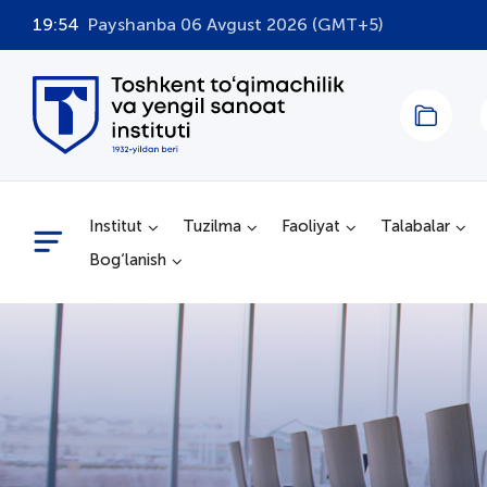
19:54
Payshanba 06 Avgust 2026 (GMT+5)
Institut
Tuzilma
Faoliyat
Talabalar
Bog‘lanish