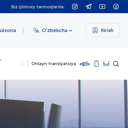
Biz ijtimoiy tarmoqlarda:
bulxona
O'zbekcha
Kirish
Onlayn translyatsiya