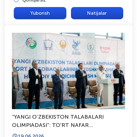
Natijalar
“YANGI O‘ZBEKISTON TALABALARI
OLIMPIADASI”: TO'RT NAFAR
SPORTCHIMIZ RESPUBLIKA BOSQICHIGA
19.06.2026