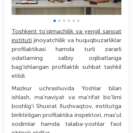
Toshkent to‘qimachilik va yengil sanoat
instituti
jinoyatchilik va huquqbuzarliklar
profilaktikasi hamda turli zararli
odatlarning salbiy oqibatlariga
bag‘ishlangan profilaktik suhbat tashkil
etildi.
Mazkur uchrashuvda Yoshlar bilan
ishlash, ma’naviyat va ma’rifat bo‘limi
boshlig‘i Shuxrat Xushvaqtov, institutga
biriktirilgan profilaktika inspektori, mas'ul
xodimlar hamda talaba-yoshlar faol
ishtirok etdilar.