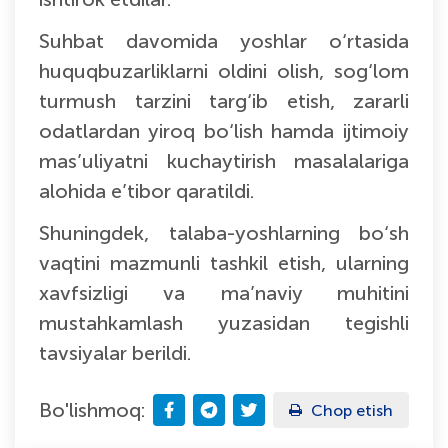
Suhbat davomida yoshlar o‘rtasida
huquqbuzarliklarni oldini olish, sog‘lom
turmush tarzini targ‘ib etish, zararli
odatlardan yiroq bo‘lish hamda ijtimoiy
mas’uliyatni kuchaytirish masalalariga
alohida e’tibor qaratildi.
Shuningdek, talaba-yoshlarning bo‘sh
vaqtini mazmunli tashkil etish, ularning
xavfsizligi va ma’naviy muhitini
mustahkamlash yuzasidan tegishli
tavsiyalar berildi.
Bo'lishmoq:
Chop etish