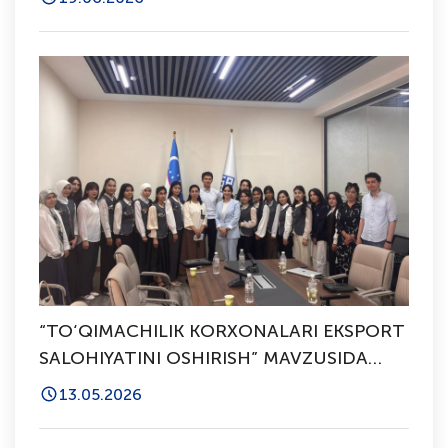
YO'LLANMANI QO'LGA KIRITDI
“TO‘QIMACHILIK KORXONALARI EKSPORT
SALOHIYATINI OSHIRISH” MAVZUSIDA
SEMINAR-TRENING O‘TKAZILDI
13.05.2026