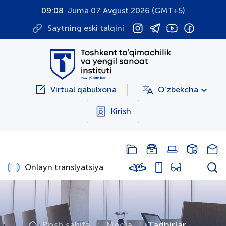
09:08
Juma 07 Avgust 2026 (GMT+5)
Saytning eski talqini
Virtual qabulxona
O'zbekcha
Kirish
Onlayn translyatsiya
Bosh sahifa
Media
Tadbirlar