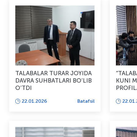
TALABALAR TURAR JOYIDA
“TALAB
DAVRA SUHBATLARI BO’LIB
KUNI M
O’TDI
PROFIL
BO’LIB
22.01.2026
Batafsil
22.01