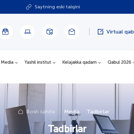
Saytning eski talqini
Virtual qa
Media
Yashil institut
Kelajakka qadam
Qabul 2026
Bosh sahifa
Media
Tadbirlar
Tadbirlar