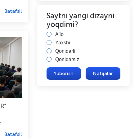
Batafsil
Saytni yangi dizayni
yoqdimi?
A'lo
Yaxshi
Qoniqarli
Qoniqarsiz
Natijalar
R”
Batafsil