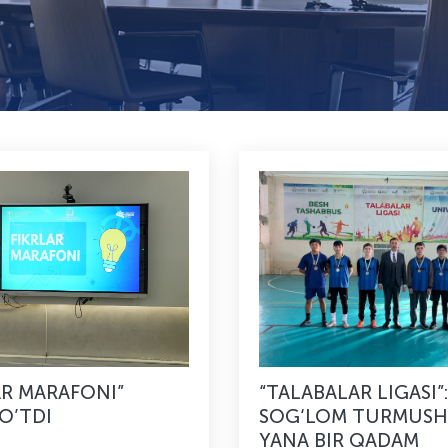
AR MARAFONI”
“TALABALAR LIGASI”:
 O’TDI
SOG‘LOM TURMUSH 
YANA BIR QADAM