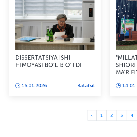
DISSERTATSIYA ISHI
"MILLA
HIMOYASI BO’LIB O’TDI
SHIORI
MA'RIFI
O'TD...
15.01.2026
Batafsil
14.01
‹
1
2
3
4