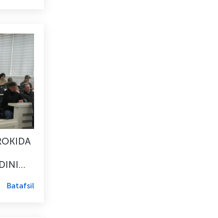
ROKIDA
DINI
Batafsil
R