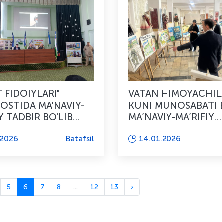
T FIDOIYLARI"
VATAN HIMOYACHIL
 OSTIDA MA'NAVIY-
KUNI MUNOSABATI 
Y TADBIR BO'LIB
MA’NAVIY-MA’RIFIY
TADBIRLAR DAVOM
.2026
Batafsil
14.01.2026
ETMOQDA
5
6
7
8
...
12
13
›