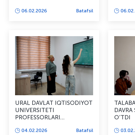
TADBIR BO’LIB O’TDI
06.02.2026
Batafsil
06.02
URAL DAVLAT IQTISODIYOT
TALABA
UNIVERSITETI
DAVRA 
PROFESSORLARI
O’TDI
ISHTIROKIDA DARS
04.02.2026
Batafsil
03.02
MASHG’ULOTLARI BO’LIB