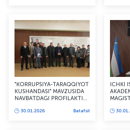
O’TDI
"KORRUPSIYA-TARAQQIYOT
ICHKI 
KUSHANDASI" MAVZUSIDA
AKADEM
NAVBATDAGI PROFILAKTIK
MAGIS
TADBIR TASHKIL ETILDI
TINGLO
30.01.2026
Batafsil
30.01
ISHTIR
SUHBAT