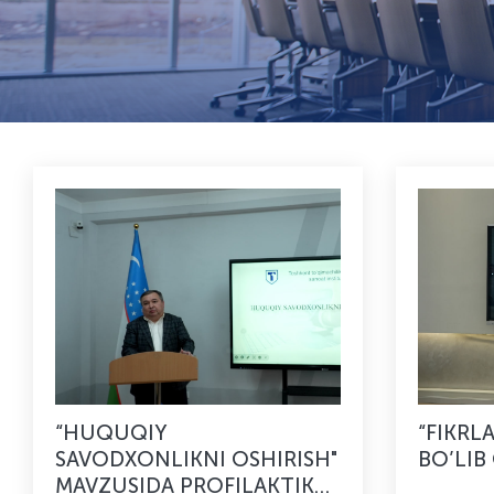
“HUQUQIY
“FIKRL
SAVODXONLIKNI OSHIRISH"
BO’LIB
MAVZUSIDA PROFILAKTIK