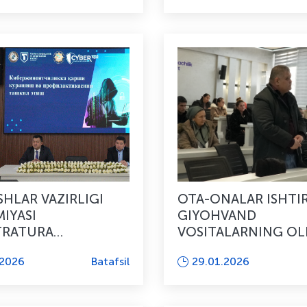
ISHLAR VAZIRLIGI
OTA-ONALAR ISHTI
IYASI
GIYOHVAND
TRATURA
VOSITALARNING OL
VCHISI
OLISH BO‘YICHA
.2026
Batafsil
29.01.2026
OKIDA DAVRA
PROFILAKTIK TADBI
I BO’LIB O’TDI
O‘TKAZILDI