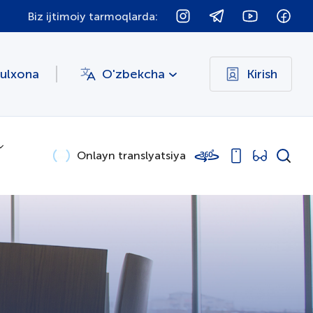
Biz ijtimoiy tarmoqlarda:
bulxona
O'zbekcha
Kirish
Onlayn translyatsiya